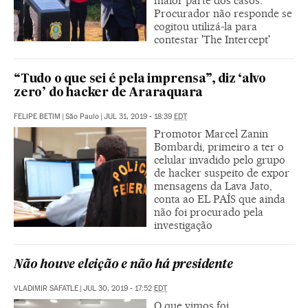
maior parte dos casos.
Procurador não responde se
cogitou utilizá-la para
contestar 'The Intercept'
“Tudo o que sei é pela imprensa”, diz ‘alvo
zero’ do hacker de Araraquara
FELIPE BETIM
|
São Paulo
|
JUL 31, 2019 - 18:39
EDT
Promotor Marcel Zanin
Bombardi, primeiro a ter o
celular invadido pelo grupo
de hacker suspeito de expor
mensagens da Lava Jato,
conta ao EL PAÍS que ainda
não foi procurado pela
investigação
Não houve eleição e não há presidente
VLADIMIR SAFATLE
|
JUL 30, 2019 - 17:52
EDT
O que vimos foi