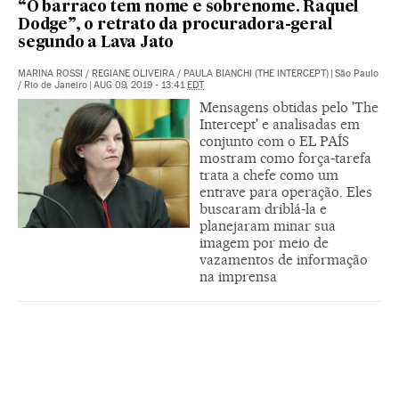
“O barraco tem nome e sobrenome. Raquel
Dodge”, o retrato da procuradora-geral
segundo a Lava Jato
MARINA ROSSI
/
REGIANE OLIVEIRA
/
PAULA BIANCHI (THE INTERCEPT)
|
São Paulo
/ Rio de Janeiro
|
AUG 09, 2019 - 13:41
EDT
Mensagens obtidas pelo 'The
Intercept' e analisadas em
conjunto com o EL PAÍS
mostram como força-tarefa
trata a chefe como um
entrave para operação. Eles
buscaram driblá-la e
planejaram minar sua
imagem por meio de
vazamentos de informação
na imprensa