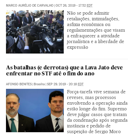
MARCO AURÉLIO DE CARVALHO
|
OCT 26, 2019 - 17:52
EDT
Não se pode admitir
retaliações, intimidações,
asfixia econômica ou
regulamentações que visam
a enfraquecer a atividade
jornalística e a liberdade de
expressão
As batalhas (e derrotas) que a Lava Jato deve
enfrentar no STF até o fim do ano
AFONSO BENITES
|
Brasília
|
SEP 29, 2019 - 20:18
EDT
Força-tarefa vive semana de
reveses, mas processos
envolvendo a operação ainda
estão longe do fim. Supremo
deve julgar casos que tratam
da condenação após segunda
instância e pedido de
suspeição de Sergio Moro