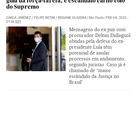
guia da força-tarefa, e escândalo cai no colo
do Supremo
CARLA JIMÉNEZ
/
FELIPE BETIM
/
REGIANE OLIVEIRA
|
São Paulo
|
FEB 04, 2021 -
07:14
EST
Mensagens do ex-juiz com
procurador Deltan Dallagnol
obtidas pela defesa do ex-
presidente Lula têm
potencial de anular
processos em andamento,
segundo juristas. Caso já é
chamado de “maior
escândalo da Justiça no
Brasil”