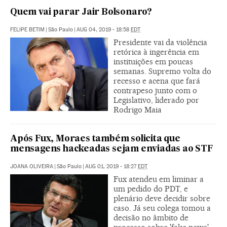
Quem vai parar Jair Bolsonaro?
FELIPE BETIM
|
São Paulo
|
AUG 04, 2019 - 18:58
EDT
Presidente vai da violência
retórica à ingerência em
instituições em poucas
semanas. Supremo volta do
recesso e acena que fará
contrapeso junto com o
Legislativo, liderado por
Rodrigo Maia
Após Fux, Moraes também solicita que
mensagens hackeadas sejam enviadas ao STF
JOANA OLIVEIRA
|
São Paulo
|
AUG 01, 2019 - 18:27
EDT
Fux atendeu em liminar a
um pedido do PDT, e
plenário deve decidir sobre
caso. Já seu colega tomou a
decisão no âmbito de