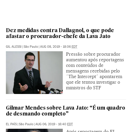
Dez medidas contra Dallagnol, o que pode
afastar o procurador-chefe da Lava Jato
GIL ALESSI
|
São Paulo
|
AUG 08, 2019 - 18:06
EDT
Pressão sobre procurador
aumentou após reportagens
com conteúdos de
mensagens recebidas pelo
´The Intercept´ apontarem
que ele tentou investigar o
ministros do STF
Gilmar Mendes sobre Lava Jato: “É um quadro
de desmando completo”
EL PAÍS
|
São Paulo
|
AUG 06, 2019 - 16:40
EDT
Após reportagem do EL