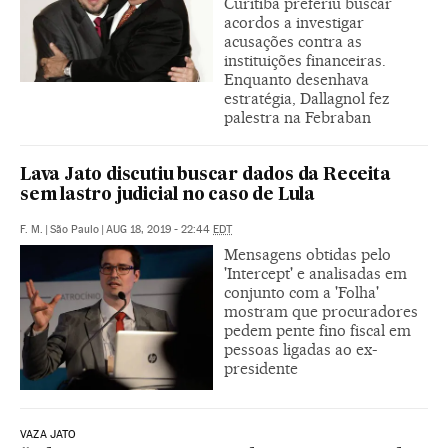
Curitiba preferiu buscar
acordos a investigar
acusações contra as
instituições financeiras.
Enquanto desenhava
estratégia, Dallagnol fez
palestra na Febraban
Lava Jato discutiu buscar dados da Receita
sem lastro judicial no caso de Lula
F. M.
|
São Paulo
|
AUG 18, 2019 - 22:44
EDT
Mensagens obtidas pelo
'Intercept' e analisadas em
conjunto com a 'Folha'
mostram que procuradores
pedem pente fino fiscal em
pessoas ligadas ao ex-
presidente
VAZA JATO