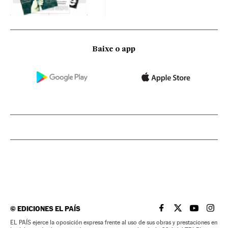
Baixe o app
©
EDICIONES EL PAÍS
EL PAÍS BRASIL EN
EL PAÍS BRASI
EL PAÍS B
EL PA
EL PAÍS ejerce la oposición expresa frente al uso de sus obras y prestaciones en