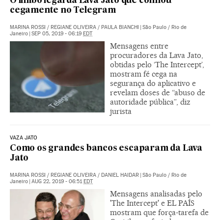
O limbo legal da Lava Jato que confiou
cegamente no Telegram
MARINA ROSSI
/
REGIANE OLIVEIRA
/
PAULA BIANCHI
|
São Paulo / Rio de
Janeiro
|
SEP 05, 2019 - 06:19
EDT
Mensagens entre
procuradores da Lava Jato,
obtidas pelo ‘The Intercept’,
mostram fé cega na
segurança do aplicativo e
revelam doses de “abuso de
autoridade pública”, diz
jurista
VAZA JATO
Como os grandes bancos escaparam da Lava
Jato
MARINA ROSSI
/
REGIANE OLIVEIRA
/
DANIEL HAIDAR
|
São Paulo / Rio de
Janeiro
|
AUG 22, 2019 - 06:51
EDT
Mensagens analisadas pelo
'The Intercept' e EL PAÍS
mostram que força-tarefa de