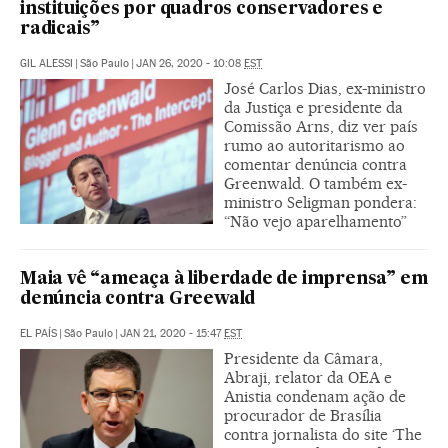
instituições por quadros conservadores e
radicais”
GIL ALESSI
|
São Paulo
|
JAN 26, 2020 - 10:08
EST
José Carlos Dias, ex-ministro
da Justiça e presidente da
Comissão Arns, diz ver país
rumo ao autoritarismo ao
comentar denúncia contra
Greenwald. O também ex-
ministro Seligman pondera:
“Não vejo aparelhamento”
Maia vê “ameaça à liberdade de imprensa” em
denúncia contra Greewald
EL PAÍS
|
São Paulo
|
JAN 21, 2020 - 15:47
EST
Presidente da Câmara,
Abraji, relator da OEA e
Anistia condenam ação de
procurador de Brasília
contra jornalista do site ‘The