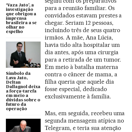
seguiu com os preparativos
‘Vaza Jato’, a
para a reunião familiar. Os
investigação
convidados estavam prestes a
que obrigou a
imprensa
chegar. Seriam 12 pessoas,
brasileira a se
olhar no
incluindo três de seus quatro
espelho
irmãos. A mãe, Ana Lúcia,
havia tido alta hospitalar um
dia antes, após uma cirurgia
para a retirada de um tumor.
Em meio à batalha materna
contra o câncer de mama, a
Símbolo da
Lava Jato,
filha queria que aquele dia
Deltan
Dallagnol deixa
fosse especial, dedicado
a força-tarefa
exclusivamente à família.
em meio a
dúvidas sobre o
futuro da
operação
Mas, em seguida, recebeu uma
segunda mensagem atípica no
Telegram, e teria sua atenção