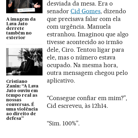
desviada da mesa. Era o
senador
Cid Gomes
, dizendo
que precisava falar com ela
A imagem da
Lava Jato
com urgência. Manuela
derrete
estranhou. Imaginou que algo
também no
exterior
tivesse acontecido ao irmão
dele, Ciro. Tentou ligar para
ele, mas o número estava
ocupado. Na mesma hora,
outra mensagem chegou pelo
aplicativo.
Cristiano
Zanin: “A Lava
Jato ouviu em
tempo real as
“Consegue confiar em mim?”,
nossas
Cid escreveu, às 12h14.
conversas. É
uma violência
ao direito de
defesa”
“Sim. 100%”.