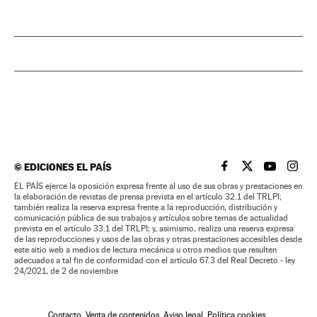
©
EDICIONES EL PAÍS
EL PAÍS BRASIL EN
EL PAÍS BRASI
EL PAÍS B
EL PA
EL PAÍS ejerce la oposición expresa frente al uso de sus obras y prestaciones en
la elaboración de revistas de prensa prevista en el artículo 32.1 del TRLPI;
también realiza la reserva expresa frente a la reproducción, distribución y
comunicación pública de sus trabajos y artículos sobre temas de actualidad
prevista en el artículo 33.1 del TRLPI; y, asimismo, realiza una reserva expresa
de las reproducciones y usos de las obras y otras prestaciones accesibles desde
este sitio web a medios de lectura mecánica u otros medios que resulten
adecuados a tal fin de conformidad con el artículo 67.3 del Real Decreto - ley
24/2021, de 2 de noviembre
Contacto
Venta de contenidos
Aviso legal
Política cookies