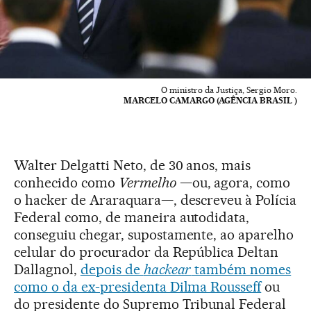
O ministro da Justiça, Sergio Moro.
MARCELO CAMARGO (AGÊNCIA BRASIL )
Walter Delgatti Neto, de 30 anos, mais
conhecido como
Vermelho
—ou, agora, como
o hacker de Araraquara—, descreveu à Polícia
Federal como, de maneira autodidata,
conseguiu chegar, supostamente, ao aparelho
celular do procurador da República Deltan
Dallagnol,
depois de
hackear
também nomes
como o da ex-presidenta Dilma Rousseff
ou
do presidente do Supremo Tribunal Federal