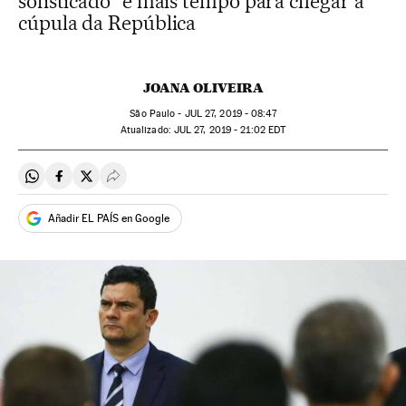
sofisticado" e mais tempo para chegar à
cúpula da República
JOANA OLIVEIRA
São Paulo -
JUL
27, 2019 - 08:47
atualizado:
JUL
27, 2019 - 21:02
EDT
Compartir en Whatsapp
Compartir en Facebook
Compartir en Twitter
Desplegar Redes Sociales
Añadir EL PAÍS en Google