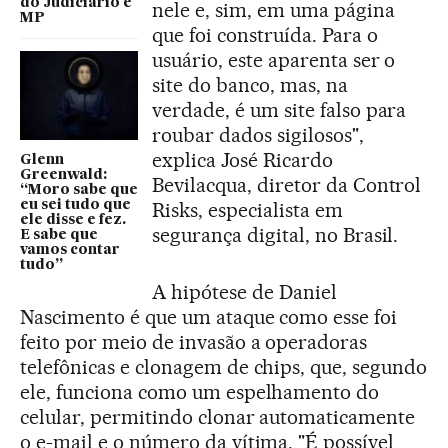
do Judiciário e
nele e, sim, em uma página
MP
que foi construída. Para o
usuário, este aparenta ser o
site do banco, mas, na
verdade, é um site falso para
roubar dados sigilosos",
explica José Ricardo
Glenn
Greenwald:
Bevilacqua, diretor da Control
“Moro sabe que
eu sei tudo que
Risks, especialista em
ele disse e fez.
segurança digital, no Brasil.
E sabe que
vamos contar
tudo”
A hipótese de Daniel
Nascimento é que um ataque como esse foi
feito por meio de invasão a operadoras
telefônicas e clonagem de chips, que, segundo
ele, funciona como um espelhamento do
celular, permitindo clonar automaticamente
o e-mail e o número da vítima. "É possível