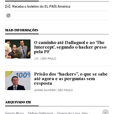
Receba o boletim do EL PAÍS América
Politica El País Brasil en Instagram
MAIS INFORMAÇÕES
O caminho até Dallagnol e ao ‘The
Intercept’, segundo o hacker preso
pela PF
J.O.
| SÃO PAULO
Prisão dos “hackers”, o que se sabe
até agora e as perguntas sem
resposta
JOANA OLIVEIRA
| SÃO PAULO
ARQUIVADO EM
Sergio Moro
Deltan Dallagnol
Operação Lava Jato