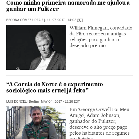
Como minha primeira namorada me ajudou a
ganhar um Pulitzer
BEGOÑA GÓMEZ URZAIZ
|
JUL 27, 2017 - 14:03
EDT
William Finnegan, convidado
da Flip, recorreu a antigas
relações para ganhar o
desejado prêmio
“A Coreia do Norte é o experimento
sociológico mais cruel já feito”
LUIS DONCEL
|
Berlim
|
MAY 04, 2017 - 12:26
EDT
Em ‘George Orwell Foi Meu
Amigo’, Adam Johnson,
ganhador do Pulitzer,
descreve o alto preço pago
pelos habitantes de regimes
totalitários