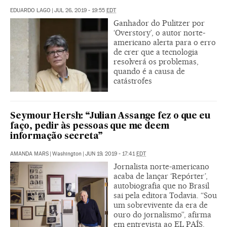
EDUARDO LAGO
|
JUL 26, 2019 - 19:55
EDT
Ganhador do Pulitzer por
‘Overstory’, o autor norte-
americano alerta para o erro
de crer que a tecnologia
resolverá os problemas,
quando é a causa de
catástrofes
Seymour Hersh: “Julian Assange fez o que eu
faço, pedir às pessoas que me deem
informação secreta”
AMANDA MARS
|
Washington
|
JUN 19, 2019 - 17:41
EDT
Jornalista norte-americano
acaba de lançar ‘Repórter’,
autobiografia que no Brasil
sai pela editora Todavia. “Sou
um sobrevivente da era de
ouro do jornalismo”, afirma
em entrevista ao EL PAÍS.