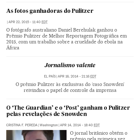
As fotos ganhadoras do Pulitzer
|
APR 22, 2015 - 11:40
EDT
O fotógrafo australiano Daniel Berehulak ganhou o
Prêmio Pulitzer de Melhor Reportagem Fotográfica em
2015, com um trabalho sobre a crueldade do ebola na
África
Jornalismo valente
EL PAÍS
|
APR 16, 2014 - 21:16
EDT
O prêmio Pulitzer às exclusivas do ‘caso Snowden’
reivindica o papel de controle da imprensa
O ‘The Guardian’ e o ‘Post’ ganham o Pulitzer
pelas revelações de Snowden
CRISTINA F. PEREDA
|
Washington
|
APR 14, 2014 - 18:40
EDT
O jornal britânico obtém o
prêmio pela primeira vez