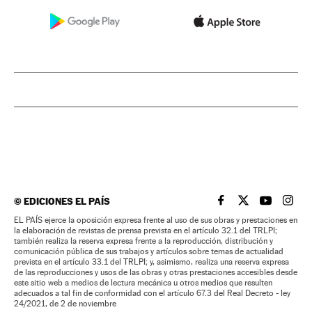
©
EDICIONES EL PAÍS
EL PAÍS BRASIL EN
EL PAÍS BRASI
EL PAÍS B
EL PA
EL PAÍS ejerce la oposición expresa frente al uso de sus obras y prestaciones en
la elaboración de revistas de prensa prevista en el artículo 32.1 del TRLPI;
también realiza la reserva expresa frente a la reproducción, distribución y
comunicación pública de sus trabajos y artículos sobre temas de actualidad
prevista en el artículo 33.1 del TRLPI; y, asimismo, realiza una reserva expresa
de las reproducciones y usos de las obras y otras prestaciones accesibles desde
este sitio web a medios de lectura mecánica u otros medios que resulten
adecuados a tal fin de conformidad con el artículo 67.3 del Real Decreto - ley
24/2021, de 2 de noviembre