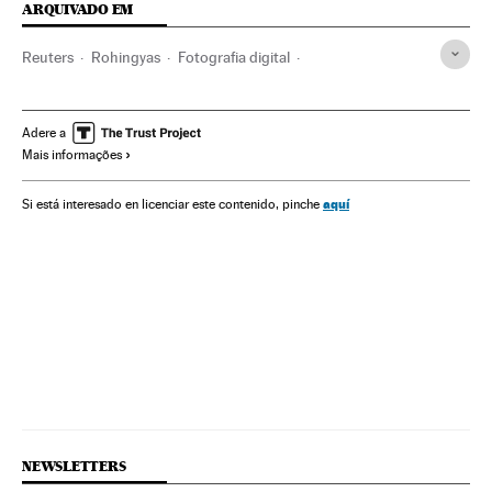
ARQUIVADO EM
Reuters
Rohingyas
Fotografia digital
Premios Pulitzer
Myanmar
Fotografia
Sudeste asiático
Xenofobia
Muçulmanos
Adere a
Mais informações
Minorias religiosas
Artes plásticas
Prêmios
Minorias étnicas
Etnias
Grupos sociais
Ásia
aquí
Si está interesado en licenciar este contenido, pinche
Discriminação
Empresas
Eventos
Preconceitos
Religião
Economia
Arte
Problemas sociais
Sociedade
NEWSLETTERS