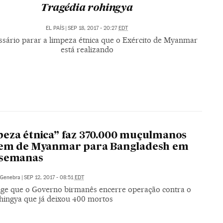
Tragédia rohingya
EL PAÍS
|
SEP 18, 2017 - 20:27
EDT
ssário parar a limpeza étnica que o Exército de Myanmar
está realizando
eza étnica” faz 370.000 muçulmanos
rem de Myanmar para Bangladesh em
 semanas
Genebra
|
SEP 12, 2017 - 08:51
EDT
ge que o Governo birmanês encerre operação contra o
hingya que já deixou 400 mortos