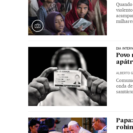
Quando 
violent
acampam
milhare
DIA INTER
Povo 
apátr
ALBERTO G
Comunid
onda de
sanitári
Papa:
rohi