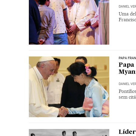
DANIEL VE
Uma del
Francis
PAPA FRA
Papa 
Myan
DANIEL VE
Pontífic
sem cit
Líder