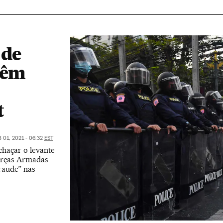
 de
etêm
t
 01, 2021 - 06:32
EST
chaçar o levante
Forças Armadas
raude” nas