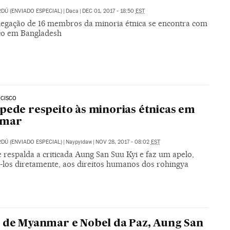
RDÚ (ENVIADO ESPECIAL)
|
Daca
|
DEC 01, 2017 - 18:50
EST
egação de 16 membros da minoria étnica se encontra com
co em Bangladesh
NCISCO
pede respeito às minorias étnicas em
mar
RDÚ (ENVIADO ESPECIAL)
|
Naypyidaw
|
NOV 28, 2017 - 08:02
EST
e respalda a criticada Aung San Suu Kyi e faz um apelo,
á-los diretamente, aos direitos humanos dos rohingya
 de Myanmar e Nobel da Paz, Aung San