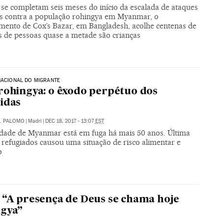
se completam seis meses do início da escalada de ataques
os contra a população rohingya em Myanmar, o
ento de Cox’s Bazar, em Bangladesh, acolhe centenas de
s de pessoas quase a metade são crianças
NACIONAL DO MIGRANTE
rohingya: o êxodo perpétuo dos
idas
. PALOMO
|
Madri
|
DEC 18, 2017 - 13:07
EST
ade de Myanmar está em fuga há mais 50 anos. Última
 refugiados causou uma situação de risco alimentar e
o
 “A presença de Deus se chama hoje
ngya”