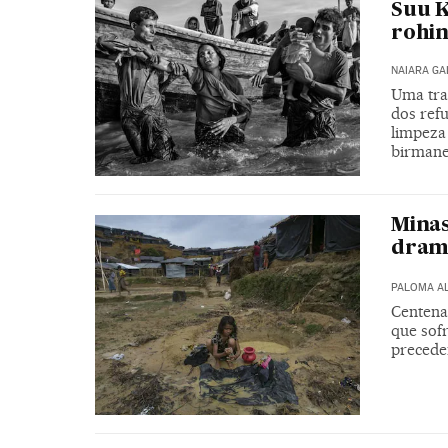
Suu K
rohi
NAIARA G
Uma tra
dos ref
limpeza
birmane
Minas
dram
PALOMA A
Centena
que sof
precede