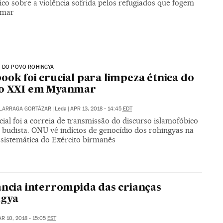
ico sobre a violência sofrida pelos refugiados que fogem
nmar
O DO POVO ROHINGYA
ook foi crucial para limpeza étnica do
lo XXI em Myanmar
ALARRAGA GORTÁZAR
|
Leda
|
APR 13, 2018 - 14:45
EDT
ial foi a correia de transmissão do discurso islamofóbico
 budista. ONU vê indícios de genocídio dos rohingyas na
 sistemática do Exército birmanês
ância interrompida das crianças
ngya
R 10, 2018 - 15:05
EST