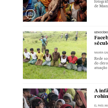
fotográf
de Mia
GENOCÍDI
Faceb
sécu
NAIARA G
Rede soc
do clero
atuação
A inf
rohi
EL PAÍS
|
MA