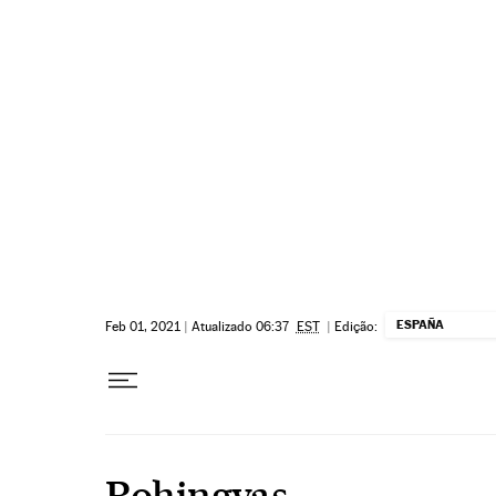
Pular para o conteúdo
ESPAÑA
Feb 01, 2021
|
Atualizado 06:37
EST
|
Edição:
Rohingyas