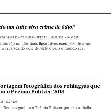
o um tuíte vira crime de ódio?
CKER
/
GABRIELA DE ALMEIDA PEREIRA
|
JAN 27, 2021 - 16:31
EST
natos são um dos mais ilustrativos exemplos de como
 a escalada do ódio do virtual para o mundo real
ortagem fotográfica dos rohingyas que
u o Prêmio Pulitzer 2018
18 - 17:27
EDT
ia Reuters ganhou o Prêmio Pulitzer por seu trabalho