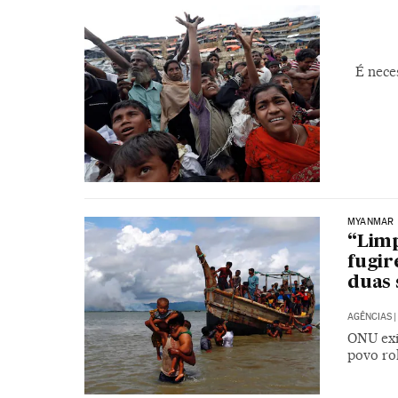
É nece
MYANMAR
“Limp
fugi
duas
AGÊNCIAS
|
ONU exi
povo ro