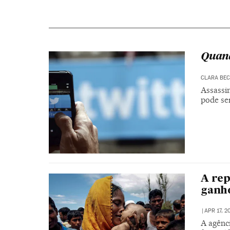
Quand
CLARA BE
Assassi
pode ser
A rep
ganho
|
APR 17, 20
A agênc