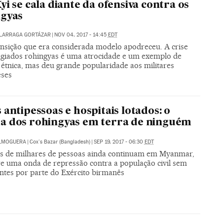
yi se cala diante da ofensiva contra os
ngyas
ALARRAGA GORTÁZAR
|
NOV 04, 2017 - 14:45
EDT
nsição que era considerada modelo apodreceu. A crise
ugiados rohingyas é uma atrocidade e um exemplo de
 étnica, mas deu grande popularidade aos militares
ses
 antipessoas e hospitais lotados: o
a dos rohingyas em terra de ninguém
LMOGUERA
|
Cox's Bazar (Bangladesh)
|
SEP 19, 2017 - 06:30
EDT
s de milhares de pessoas ainda continuam em Myanmar,
re uma onda de repressão contra a população civil sem
ntes por parte do Exército birmanês