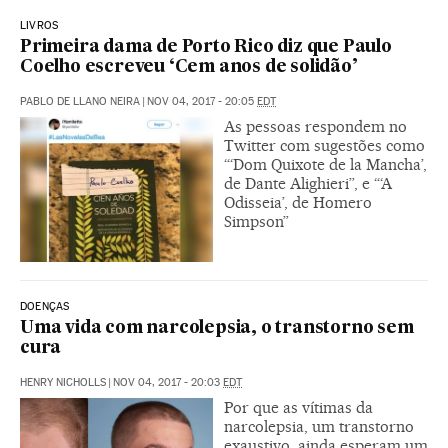
LIVROS
Primeira dama de Porto Rico diz que Paulo
Coelho escreveu ‘Cem anos de solidão’
PABLO DE LLANO NEIRA
|
NOV 04, 2017 - 20:05
EDT
As pessoas respondem no
Twitter com sugestões como
“‘Dom Quixote de la Mancha’,
de Dante Alighieri”, e “‘A
Odisseia’, de Homero
Simpson”
DOENÇAS
Uma vida com narcolepsia, o transtorno sem
cura
HENRY NICHOLLS
|
NOV 04, 2017 - 20:03
EDT
Por que as vítimas da
narcolepsia, um transtorno
exaustivo, ainda esperam um