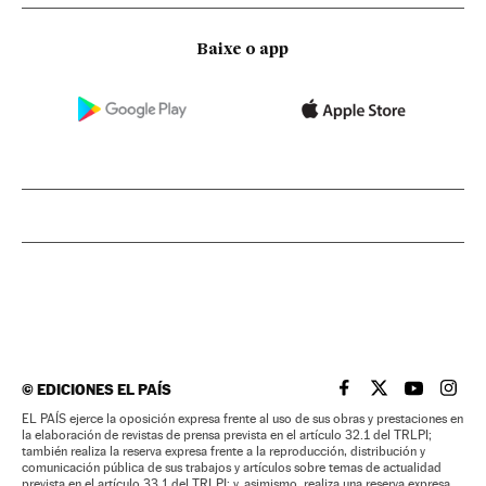
Baixe o app
©
EDICIONES EL PAÍS
EL PAÍS BRASIL EN
EL PAÍS BRASI
EL PAÍS B
EL PA
EL PAÍS ejerce la oposición expresa frente al uso de sus obras y prestaciones en
la elaboración de revistas de prensa prevista en el artículo 32.1 del TRLPI;
también realiza la reserva expresa frente a la reproducción, distribución y
comunicación pública de sus trabajos y artículos sobre temas de actualidad
prevista en el artículo 33.1 del TRLPI; y, asimismo, realiza una reserva expresa