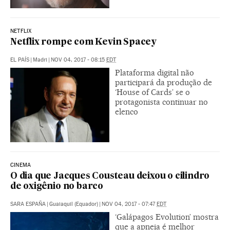
NETFLIX
Netflix rompe com Kevin Spacey
EL PAÍS
|
Madri
|
NOV 04, 2017 - 08:15
EDT
Plataforma digital não
participará da produção de
‘House of Cards’ se o
protagonista continuar no
elenco
CINEMA
O dia que Jacques Cousteau deixou o cilindro
de oxigênio no barco
SARA ESPAÑA
|
Guaiaquil (Equador)
|
NOV 04, 2017 - 07:47
EDT
‘Galápagos Evolution’ mostra
que a apneia é melhor