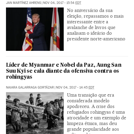
JAN MARTÍNEZ AHRENS
|
NOV 04, 2017 - 15:54
EDT
No aniversário da sua
eleição, repassamos o mais
interessante entre a
avalanche de livros que
analisam o ideário do
presidente norte-americano
Líder de Myanmar e Nobel da Paz, Aung San
Suu Kyi se cala diante da ofensiva contra os
rohingyas
NAIARA GALARRAGA GORTÁZAR
|
NOV 04, 2017 - 14:45
EDT
Uma transição que era
considerada modelo
apodreceu. A crise dos
refugiados rohingyas é uma
atrocidade e um exemplo de
limpeza étnica, mas deu
grande popularidade aos