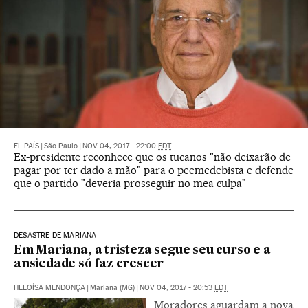
EL PAÍS
|
São Paulo
|
NOV 04, 2017 - 22:00
EDT
Ex-presidente reconhece que os tucanos "não deixarão de
pagar por ter dado a mão" para o peemedebista e defende
que o partido "deveria prosseguir no mea culpa"
DESASTRE DE MARIANA
Em Mariana, a tristeza segue seu curso e a
ansiedade só faz crescer
HELOÍSA MENDONÇA
|
Mariana (MG)
|
NOV 04, 2017 - 20:53
EDT
Moradores aguardam a nova