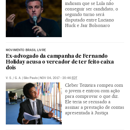
indicam que se Lula não
conseguir ser candidato, o
segundo turno será
disputado entre Luciano
Huck e Jair Bolsonaro
MOVIMENTO BRASIL LIVRE
Ex-advogado da campanha de Fernando
Holiday acusa o vereador de ter feito caixa
dois
V. S. / G. A.
|
São Paulo
|
NOV 04, 2017 - 20:46
EDT
Cleber Teixeira rompeu com
o jovem e entrou com ação
para comprovar o que diz.
Ele teria se recusado a
assinar a prestação de contas
apresentada à Justiça