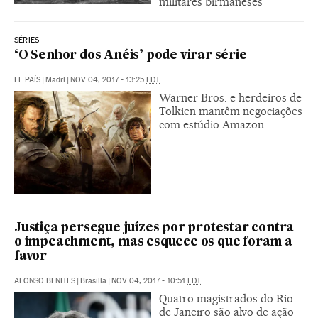
militares birmaneses
SÉRIES
‘O Senhor dos Anéis’ pode virar série
EL PAÍS
|
Madri
|
NOV 04, 2017 - 13:25
EDT
Warner Bros. e herdeiros de
Tolkien mantêm negociações
com estúdio Amazon
Justiça persegue juízes por protestar contra
o impeachment, mas esquece os que foram a
favor
AFONSO BENITES
|
Brasília
|
NOV 04, 2017 - 10:51
EDT
Quatro magistrados do Rio
de Janeiro são alvo de ação