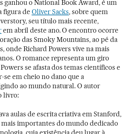
 ganhou o National Book Award, é um
a figura de
Oliver Sacks
, sobre quem
verstory, seu título mais recente,
r
em abril deste ano. O encontro ocorre
oração das Smoky Mountains, ao pé da
s, onde Richard Powers vive na mais
o anos. O romance representa um giro
, Powers se afasta dos temas científicos e
r-se em cheio no dano que a
igindo ao mundo natural. O autor
 livro:
ava aulas de escrita criativa em Stanford,
s mais importantes do mundo dedicado
cnologia, cuja existência deu lugar à