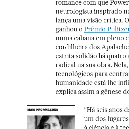
romance com que Powers
neurologista inspirado n
lança uma visão crítica. O
ganhou o
Prêmio Pulitze
numa cabana em pleno c
cordilheira dos Apalache
estrita solidão há quatr
radical na sua obra. Nela
tecnológicos para centra
humanidade está lhe infl
explica assim a gênese do
“Há seis anos d
MAIS INFORMAÇÕES
um dos lugare
à ciência e à te