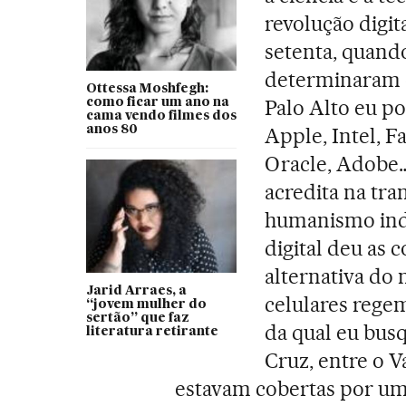
revolução digit
setenta, quand
determinaram o
Ottessa Moshfegh:
Palo Alto eu po
como ficar um ano na
cama vendo filmes dos
anos 80
Apple, Intel, Fa
Oracle, Adobe…
acredita na tra
humanismo indi
digital deu as 
alternativa do 
Jarid Arraes, a
celulares regem
“jovem mulher do
sertão” que faz
da qual eu bus
literatura retirante
Cruz, entre o V
estavam cobertas por um