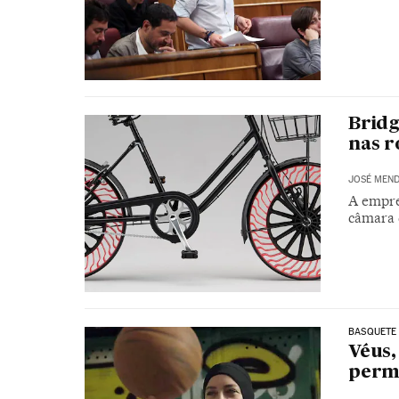
Bridg
nas r
JOSÉ MEND
A empre
câmara 
BASQUETE
Véus,
permi