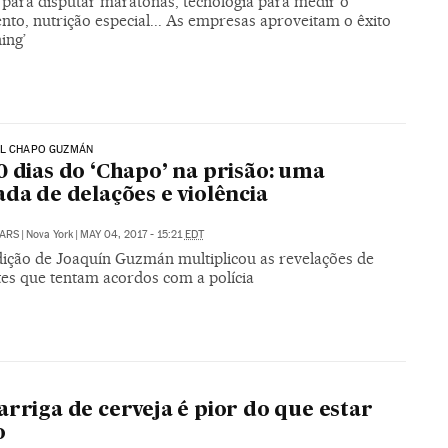
 para disputar maratonas, tecnologia para medir o
to, nutrição especial... As empresas aproveitam o êxito
ing’
EL CHAPO GUZMÁN
0 dias do ‘Chapo’ na prisão: uma
ada de delações e violência
ARS
|
Nova York
|
MAY 04, 2017 - 15:21
EDT
dição de Joaquín Guzmán multiplicou as revelações de
tes que tentam acordos com a polícia
arriga de cerveja é pior do que estar
o