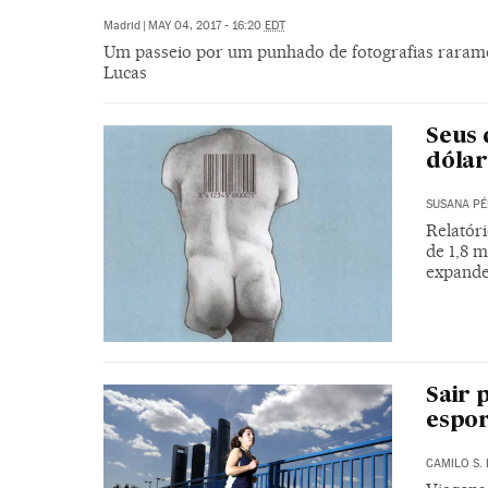
Madrid
|
MAY 04, 2017 - 16:20
EDT
Um passeio por um punhado de fotografias raramen
Lucas
Seus 
dólar
SUSANA PÉ
Relatóri
de 1,8 
expande 
Sair 
espor
CAMILO S.