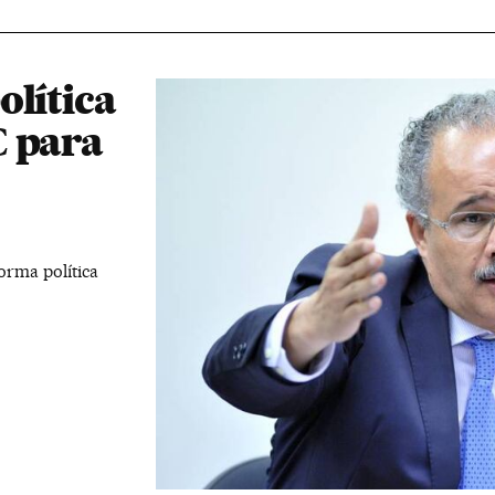
olítica
C para
orma política