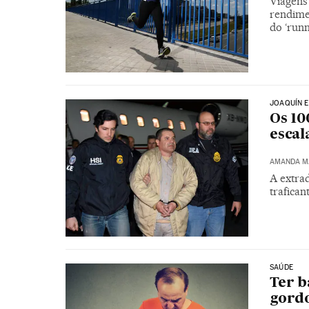
Viagens
rendimen
do ‘runn
JOAQUÍN 
Os 10
escal
AMANDA M
A extra
trafican
SAÚDE
Ter b
gord