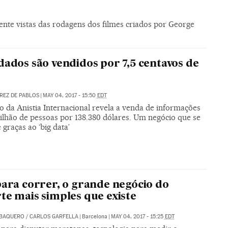
te vistas das rodagens dos filmes criados por George
dados são vendidos por 7,5 centavos de
REZ DE PABLOS
|
MAY 04, 2017 - 15:50
EDT
o da Anistia Internacional revela a venda de informações
milhão de pessoas por 138.380 dólares. Um negócio que se
graças ao ‘big data’
para correr, o grande negócio do
te mais simples que existe
 BAQUERO
/
CARLOS GARFELLA
|
Barcelona
|
MAY 04, 2017 - 15:25
EDT