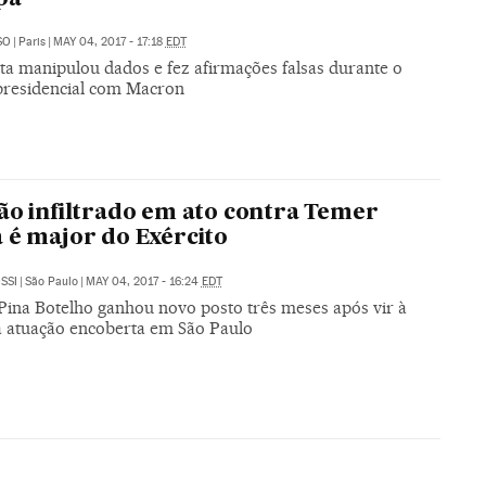
SO
|
Paris
|
MAY 04, 2017 - 17:18
EDT
ta manipulou dados e fez afirmações falsas durante o
presidencial com Macron
ão infiltrado em ato contra Temer
 é major do Exército
SSI
|
São Paulo
|
MAY 04, 2017 - 16:24
EDT
 Pina Botelho ganhou novo posto três meses após vir à
a atuação encoberta em São Paulo