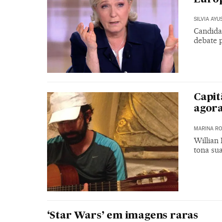
SILVIA AYU
Candida
debate 
Capit
agora
MARINA RO
Willian
tona su
‘Star Wars’ em imagens raras