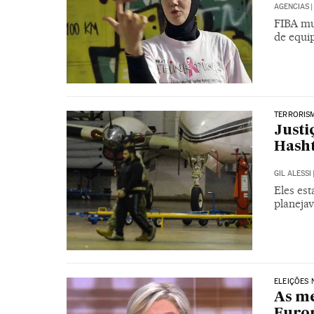
AGENCIAS
|
FIBA mu
de equi
TERRORIS
Justi
Hasht
GIL ALESSI
Eles es
planeja
ELEIÇÕES 
As me
Euro