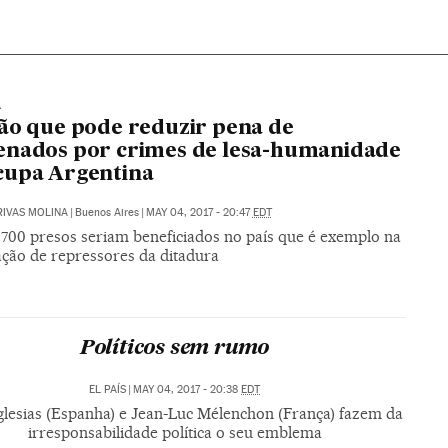
A
ão que pode reduzir pena de
enados por crimes de lesa-humanidade
cupa Argentina
RIVAS MOLINA
|
Buenos Aires
|
MAY 04, 2017 - 20:47
EDT
 700 presos seriam beneficiados no país que é exemplo na
ção de repressores da ditadura
Políticos sem rumo
EL PAÍS
|
MAY 04, 2017 - 20:38
EDT
glesias (Espanha) e Jean-Luc Mélenchon (França) fazem da
irresponsabilidade política o seu emblema