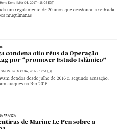
Hong Kong
|
MAY 04, 2017 - 18:08
EDT
da um regulamento de 20 anos que ocasionou a retirada
pes muçulmanas
MO
ça condena oito réus da Operação
ag por “promover Estado Islâmico”
|
São Paulo
|
MAY 04, 2017 - 17:51
EDT
tavam detidos desde julho de 2016 e, segundo acusação,
vam ataques na Rio 2016
NA FRANÇA
ntiras de Marine Le Pen sobre a
pa