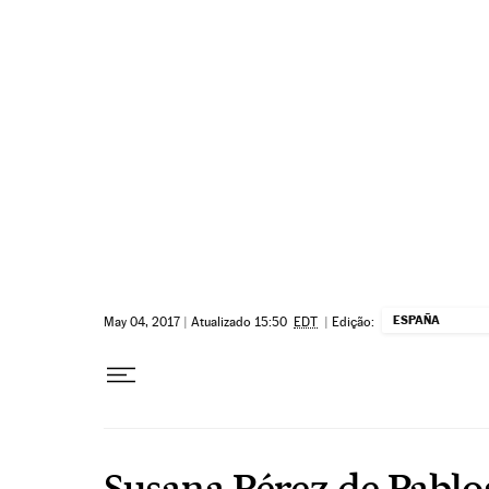
Pular para o conteúdo
ESPAÑA
May 04, 2017
|
Atualizado 15:50
EDT
|
Edição:
Susana Pérez de Pablo