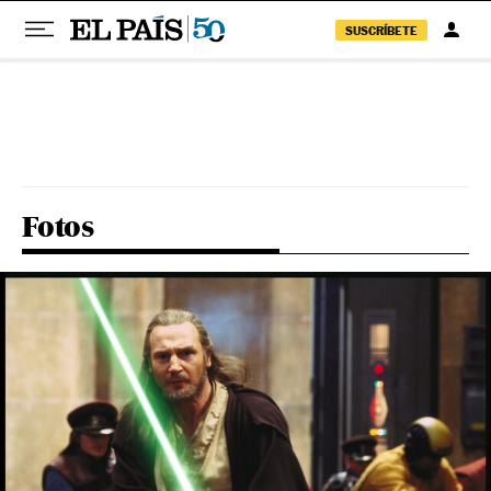
SUSCRÍBETE
Pular para o conteúdo
Fotos