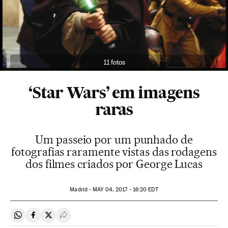
11 fotos
‘Star Wars’ em imagens
raras
Um passeio por um punhado de
fotografias raramente vistas das rodagens
dos filmes criados por George Lucas
Madrid -
MAY
04, 2017 - 16:20
EDT
Compartir en Whatsapp
Compartir en Facebook
Compartir en Twitter
Desplegar Redes Sociales