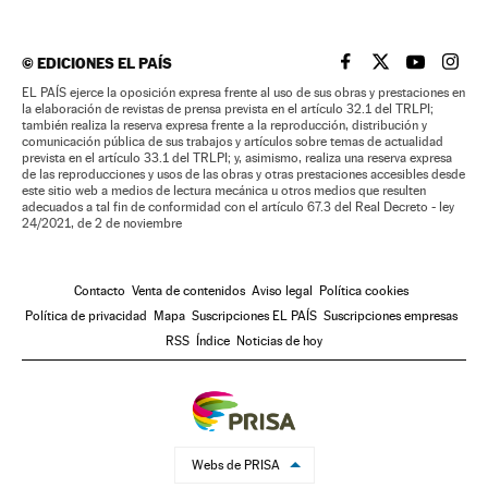
©
EDICIONES EL PAÍS
EL PAÍS BRASIL EN
EL PAÍS BRASI
EL PAÍS B
EL PA
EL PAÍS ejerce la oposición expresa frente al uso de sus obras y prestaciones en
la elaboración de revistas de prensa prevista en el artículo 32.1 del TRLPI;
también realiza la reserva expresa frente a la reproducción, distribución y
comunicación pública de sus trabajos y artículos sobre temas de actualidad
prevista en el artículo 33.1 del TRLPI; y, asimismo, realiza una reserva expresa
de las reproducciones y usos de las obras y otras prestaciones accesibles desde
este sitio web a medios de lectura mecánica u otros medios que resulten
adecuados a tal fin de conformidad con el artículo 67.3 del Real Decreto - ley
24/2021, de 2 de noviembre
Contacto
Venta de contenidos
Aviso legal
Política cookies
Política de privacidad
Mapa
Suscripciones EL PAÍS
Suscripciones empresas
RSS
Índice
Noticias de hoy
Webs de PRISA