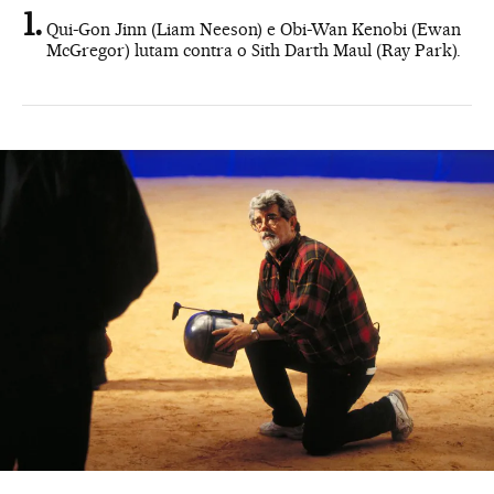
Qui-Gon Jinn (Liam Neeson) e Obi-Wan Kenobi (Ewan
McGregor) lutam contra o Sith Darth Maul (Ray Park).