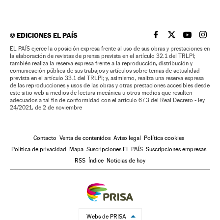
©
EDICIONES EL PAÍS
EL PAÍS BRASIL EN
EL PAÍS BRASI
EL PAÍS B
EL PA
EL PAÍS ejerce la oposición expresa frente al uso de sus obras y prestaciones en
la elaboración de revistas de prensa prevista en el artículo 32.1 del TRLPI;
también realiza la reserva expresa frente a la reproducción, distribución y
comunicación pública de sus trabajos y artículos sobre temas de actualidad
prevista en el artículo 33.1 del TRLPI; y, asimismo, realiza una reserva expresa
de las reproducciones y usos de las obras y otras prestaciones accesibles desde
este sitio web a medios de lectura mecánica u otros medios que resulten
adecuados a tal fin de conformidad con el artículo 67.3 del Real Decreto - ley
24/2021, de 2 de noviembre
Contacto
Venta de contenidos
Aviso legal
Política cookies
Política de privacidad
Mapa
Suscripciones EL PAÍS
Suscripciones empresas
RSS
Índice
Noticias de hoy
Webs de PRISA