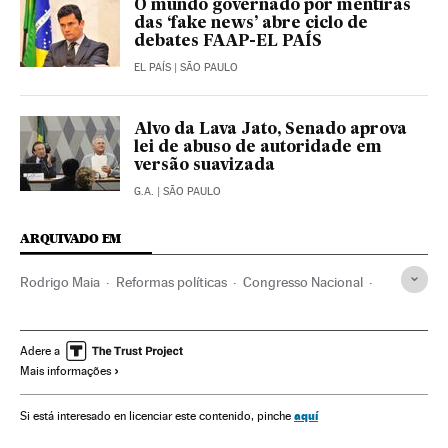
O mundo governado por mentiras
das ‘fake news’ abre ciclo de
debates FAAP-EL PAÍS
EL PAÍS
| SÃO PAULO
Alvo da Lava Jato, Senado aprova
lei de abuso de autoridade em
versão suavizada
G.A.
| SÃO PAULO
ARQUIVADO EM
Rodrigo Maia
Reformas políticas
Congresso Nacional
Brasil
Parlamento
América do Sul
América Latina
América
Política
Adere a
Mais informações
aquí
Si está interesado en licenciar este contenido, pinche