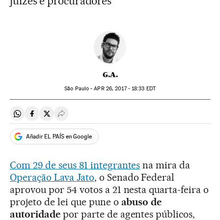
juízes e procuradores
G.A.
São Paulo -
APR
26, 2017 - 18:33
EDT
Compartir en Whatsapp
Compartir en Facebook
Compartir en Twitter
Desplegar Redes Sociales
Añadir EL PAÍS en Google
Com 29 de seus 81 integrantes
na mira da
Operação Lava Jato
, o Senado Federal
aprovou por 54 votos a 21 nesta quarta-feira o
projeto de lei que pune o
abuso de
autoridade
por parte de agentes públicos,