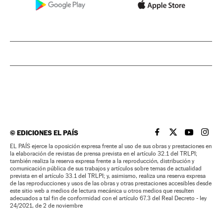
©
EDICIONES EL PAÍS
EL PAÍS BRASIL EN
EL PAÍS BRASI
EL PAÍS B
EL PA
EL PAÍS ejerce la oposición expresa frente al uso de sus obras y prestaciones en
la elaboración de revistas de prensa prevista en el artículo 32.1 del TRLPI;
también realiza la reserva expresa frente a la reproducción, distribución y
comunicación pública de sus trabajos y artículos sobre temas de actualidad
prevista en el artículo 33.1 del TRLPI; y, asimismo, realiza una reserva expresa
de las reproducciones y usos de las obras y otras prestaciones accesibles desde
este sitio web a medios de lectura mecánica u otros medios que resulten
adecuados a tal fin de conformidad con el artículo 67.3 del Real Decreto - ley
24/2021, de 2 de noviembre