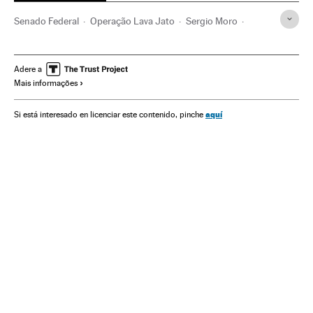
Senado Federal
Operação Lava Jato
Sergio Moro
Caso Petrobras
Financiamento ilegal
Lavagem dinheiro
Petrobras
Congresso Nacional
Corrupção política
Adere a
Mais informações
Caixa dois
Parlamento
Brasil
Partidos políticos
Polícia
Corrupção
Delitos fiscais
América do Sul
aquí
Si está interesado en licenciar este contenido, pinche
América Latina
Força segurança
América
Empresas
Delitos
Política
Economia
Ronaldo Caiado