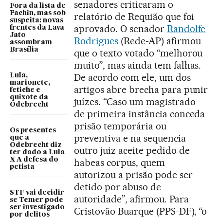
senadores criticaram o
Fora da lista de
Fachin, mas sob
relatório de Requião que foi
suspeita: novas
aprovado. O senador
Randolfe
frentes da Lava
Jato
Rodrigues
(Rede-AP) afirmou
assombram
Brasília
que o texto votado “melhorou
muito”, mas ainda tem falhas.
De acordo com ele, um dos
Lula,
marionete,
artigos abre brecha para punir
fetiche e
quixote da
juízes. “Caso um magistrado
Odebrecht
de primeira instância conceda
prisão temporária ou
Os presentes
preventiva e na sequencia
que a
Odebrecht diz
outro juiz aceite pedido de
ter dado a Lula
X A defesa do
habeas corpus, quem
petista
autorizou a prisão pode ser
detido por abuso de
STF vai decidir
autoridade”, afirmou. Para
se Temer pode
ser investigado
Cristovão Buarque (PPS-DF), “o
por delitos