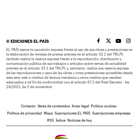
©
EDICIONES EL PAÍS
EL PAÍS BRASIL EN
EL PAÍS BRASI
EL PAÍS B
EL PA
EL PAÍS ejerce la oposición expresa frente al uso de sus obras y prestaciones en
la elaboración de revistas de prensa prevista en el artículo 32.1 del TRLPI;
también realiza la reserva expresa frente a la reproducción, distribución y
comunicación pública de sus trabajos y artículos sobre temas de actualidad
prevista en el artículo 33.1 del TRLPI; y, asimismo, realiza una reserva expresa
de las reproducciones y usos de las obras y otras prestaciones accesibles desde
este sitio web a medios de lectura mecánica u otros medios que resulten
adecuados a tal fin de conformidad con el artículo 67.3 del Real Decreto - ley
24/2021, de 2 de noviembre
Contacto
Venta de contenidos
Aviso legal
Política cookies
Política de privacidad
Mapa
Suscripciones EL PAÍS
Suscripciones empresas
RSS
Índice
Noticias de hoy