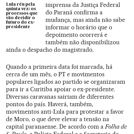
imprensa da Justiça Federal
Lula réu pela
quinta vez: os
do Paraná confirma a
processos que
vão decidir o
mudança, mas ainda não sabe
futuro do ex-
informar o horário que o
presidente
depoimento ocorrerá e
também não disponibilizou
ainda o despacho do magistrado.
Quando a primeira data foi marcada, há
cerca de um mês, o PT e movimentos
populares ligados ao partido se organizaram
para ir a Curitiba apoiar o ex-presidente.
Diversas caravanas sairiam de diferentes
pontos do país. Haverá, também,
movimentos anti-Lula para protestar a favor
de Moro, o que deve elevar a tensão na
capital paranaense. De acordo com a
Folha de
S. Paulo
, a Polícia Federal e a Secretaria de