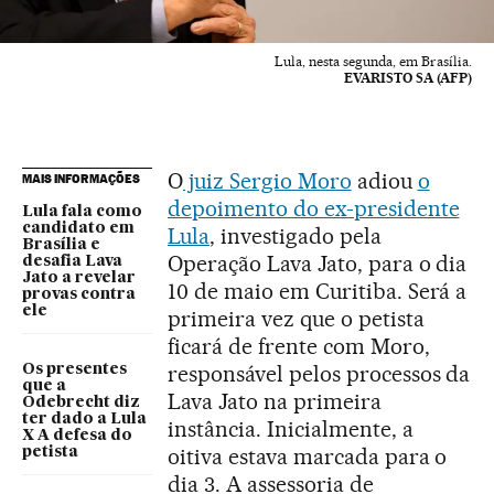
Lula, nesta segunda, em Brasília.
EVARISTO SA (AFP)
O
juiz Sergio Moro
adiou
o
MAIS INFORMAÇÕES
depoimento do ex-presidente
Lula fala como
candidato em
Lula
, investigado pela
Brasília e
Operação Lava Jato, para o dia
desafia Lava
Jato a revelar
10 de maio em Curitiba. Será a
provas contra
ele
primeira vez que o petista
ficará de frente com Moro,
responsável pelos processos da
Os presentes
que a
Lava Jato na primeira
Odebrecht diz
ter dado a Lula
instância. Inicialmente, a
X A defesa do
oitiva estava marcada para o
petista
dia 3. A assessoria de