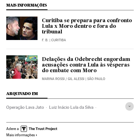
MAIS INFORMAÇÕES
Curitiba se prepara para confronto
Lula x Moro dentro e fora do
tribunal
F. B.
| CURITIBA
Delações da Odebrecht engordam
acusações contra Lula às vésperas
do embate com Moro
MARINA ROSSI
/
GIL ALESSI
| SÃO PAULO
ARQUIVADO EM
Operação Lava Jato
Luiz Inácio Lula da Silva
Sergio Moro
Caso Petrobras
Investigação policial
Subornos
Financiamento ilegal
Polícia Federal
Adere a
Mais informações
Escândalos políticos
Corrupção política
Caixa dois