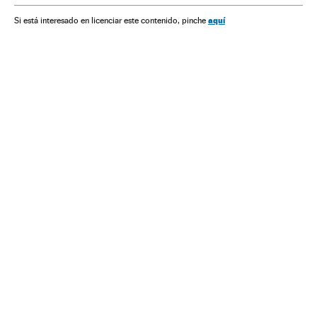
Polícia
Corrupção
Delitos fiscais
Brasil
aquí
Si está interesado en licenciar este contenido, pinche
Força segurança
Empresas
Delitos
Economia
Justiça
Partido dos Trabalhadores
Partidos políticos
Política