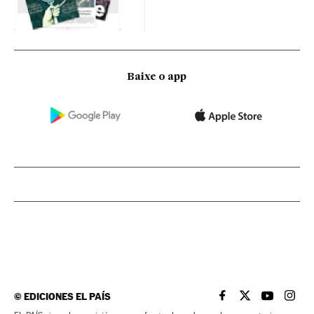
Baixe o app
©
EDICIONES EL PAÍS
EL PAÍS BRASIL EN
EL PAÍS BRASI
EL PAÍS B
EL PA