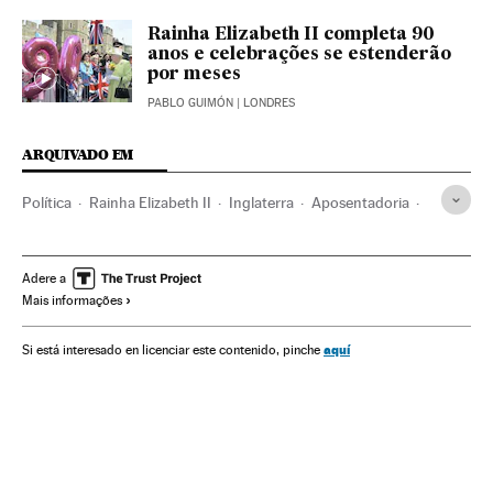
Rainha Elizabeth II completa 90
anos e celebrações se estenderão
por meses
PABLO GUIMÓN
| LONDRES
ARQUIVADO EM
Política
Rainha Elizabeth II
Inglaterra
Aposentadoria
Realeza
Reino Unido
Europa Ocidental
Monarquia
Europa
Philip de Edimburgo
Adere a
Mais informações
aquí
Si está interesado en licenciar este contenido, pinche