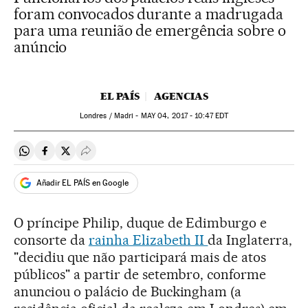
foram convocados durante a madrugada
para uma reunião de emergência sobre o
anúncio
EL PAÍS
AGENCIAS
Londres / Madri -
MAY
04, 2017 - 10:47
EDT
Compartir en Whatsapp
Compartir en Facebook
Compartir en Twitter
Desplegar Redes Sociales
Añadir EL PAÍS en Google
O príncipe Philip, duque de Edimburgo e
consorte da
rainha Elizabeth II
da Inglaterra,
"decidiu que não participará mais de atos
públicos" a partir de setembro, conforme
anunciou o palácio de Buckingham (a