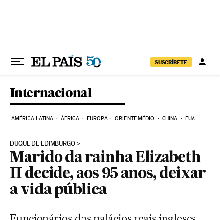
Pular para o conteúdo
SUSCRÍBETE
Internacional
AMÉRICA LATINA
ÁFRICA
EUROPA
ORIENTE MÉDIO
CHINA
EUA
DUQUE DE EDIMBURGO
Marido da rainha Elizabeth
II decide, aos 95 anos, deixar
a vida pública
Funcionários dos palácios reais ingleses