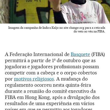
Imagem da campanha de Indira Kaljo no site change.org para a retirada
do veto ao véu na FIBA.
A Federação Internacional de
Basquete
(FIBA)
permitirá a partir de 1º de outubro que as
jogadoras e jogadores profissionais possam
competir com a cabeça e o corpo cobertos
por
motivos religiosos
. A mudança do
regulamento ocorreu nesta quinta-feira
durante a reunião do comitê executivo da
FIBA em Hong Kong, após a divulgação dos
resultados de uma experiência em vários
países em que se permitiu aos jogadores