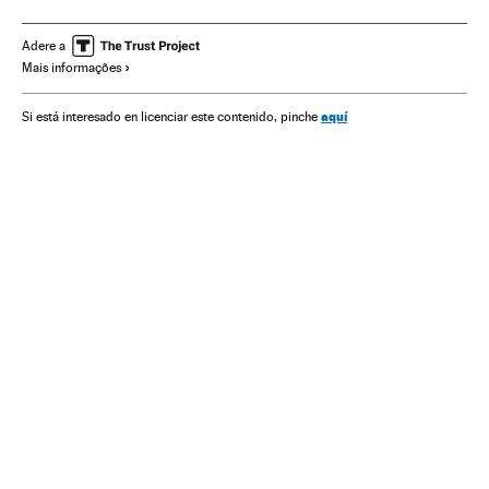
Sociedade
Hijab
FIBA Europa
Símbolos religiosos
Basquete feminino
FIBA
Esporte feminino
Basquete
Adere a
Mais informações
Islã
Federaciones deportivas
aquí
Si está interesado en licenciar este contenido, pinche