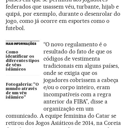
federados que usassem véu, turbante, hijab e
quipá, por exemplo, durante o desenrolar do
jogo, como já ocorre em esportes como o
futebol.
“O novo regulamento é o
MAIS INFORMAÇÕES
resultado do fato de que os
Como
identificar os
códigos de vestimenta
diferentes tipos
tradicionais em alguns países,
de véus
islâmicos
onde se exigia que os
jogadores cobrissem a cabeça
Fotogaleria: "O
e/ou o corpo inteiro, eram
mundo através
incompatíveis com a regra
de um véu
islâmico"
anterior da FIBA”, disse a
organização em um
comunicado. A equipe feminina do Catar se
retirou dos Jogos Asiáticos de 2014, na Coreia