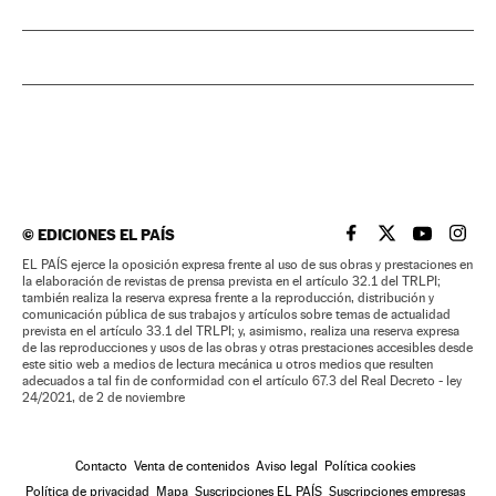
©
EDICIONES EL PAÍS
EL PAÍS BRASIL EN
EL PAÍS BRASI
EL PAÍS B
EL PA
EL PAÍS ejerce la oposición expresa frente al uso de sus obras y prestaciones en
la elaboración de revistas de prensa prevista en el artículo 32.1 del TRLPI;
también realiza la reserva expresa frente a la reproducción, distribución y
comunicación pública de sus trabajos y artículos sobre temas de actualidad
prevista en el artículo 33.1 del TRLPI; y, asimismo, realiza una reserva expresa
de las reproducciones y usos de las obras y otras prestaciones accesibles desde
este sitio web a medios de lectura mecánica u otros medios que resulten
adecuados a tal fin de conformidad con el artículo 67.3 del Real Decreto - ley
24/2021, de 2 de noviembre
Contacto
Venta de contenidos
Aviso legal
Política cookies
Política de privacidad
Mapa
Suscripciones EL PAÍS
Suscripciones empresas