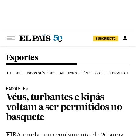
Pular para o conteúdo
SUSCRÍBETE
Esportes
FUTEBOL
JOGOS OLÍMPICOS
ATLETISMO
TÊNIS
GOLFE
FORMULA 1
BASQUETE
Véus, turbantes e kipás
voltam a ser permitidos no
basquete
FIBA muda um regulamento de 20 anos