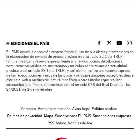
©
EDICIONES EL PAÍS
EL PAÍS BRASIL EN
EL PAÍS BRASI
EL PAÍS B
EL PA
EL PAÍS ejerce la oposición expresa frente al uso de sus obras y prestaciones en
la elaboración de revistas de prensa prevista en el artículo 32.1 del TRLPI;
también realiza la reserva expresa frente a la reproducción, distribución y
comunicación pública de sus trabajos y artículos sobre temas de actualidad
prevista en el artículo 33.1 del TRLPI; y, asimismo, realiza una reserva expresa
de las reproducciones y usos de las obras y otras prestaciones accesibles desde
este sitio web a medios de lectura mecánica u otros medios que resulten
adecuados a tal fin de conformidad con el artículo 67.3 del Real Decreto - ley
24/2021, de 2 de noviembre
Contacto
Venta de contenidos
Aviso legal
Política cookies
Política de privacidad
Mapa
Suscripciones EL PAÍS
Suscripciones empresas
RSS
Índice
Noticias de hoy