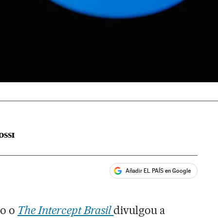
OSSI
Añadir EL PAÍS en Google
ales
do o
The Intercept Brasil
divulgou a