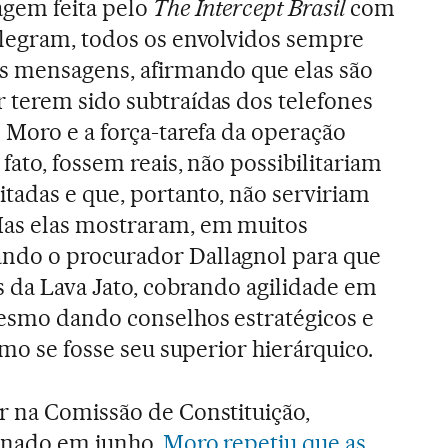
agem feita pelo
The Intercept Brasil
com
elegram, todos os envolvidos sempre
s mensagens, afirmando que elas são
 terem sido subtraídas dos telefones
 Moro e a força-tarefa da operação
fato, fossem reais, não possibilitariam
itadas e que, portanto, não serviriam
as elas mostraram, em muitos
ndo o procurador Dallagnol para que
s da Lava Jato, cobrando agilidade em
esmo dando conselhos estratégicos e
omo se fosse seu superior hierárquico.
r na Comissão de Constituição,
Senado em junho,
Moro repetiu que as