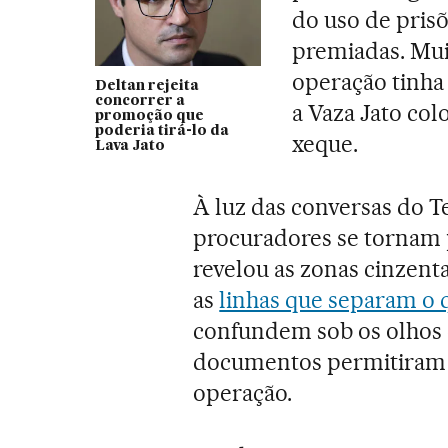
do uso de prisõ
premiadas. Mui
operação tinha
Deltan rejeita
concorrer a
a Vaza Jato col
promoção que
poderia tirá-lo da
xeque.
Lava Jato
À luz das conversas do Te
procuradores se tornam 
revelou as zonas cinzent
as
linhas que separam o q
confundem sob os olhos d
documentos permitiram 
operação.