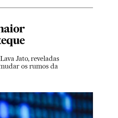
maior
xeque
ava Jato, reveladas
m mudar os rumos da