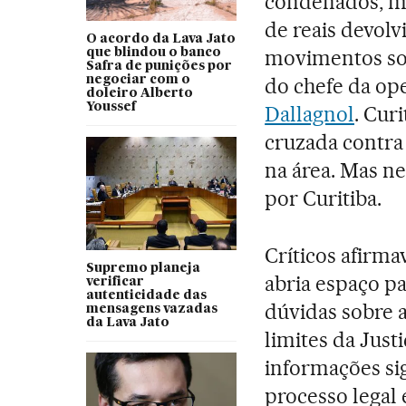
condenados, mi
de reais devolv
O acordo da Lava Jato
movimentos soc
que blindou o banco
Safra de punições por
negociar com o
do chefe da op
doleiro Alberto
Youssef
Dallagnol
. Cur
cruzada contra 
na área. Mas ne
por Curitiba.
Críticos afirma
Supremo planeja
abria espaço pa
verificar
autenticidade das
dúvidas sobre a
mensagens vazadas
da Lava Jato
limites da Just
informações sig
processo legal 