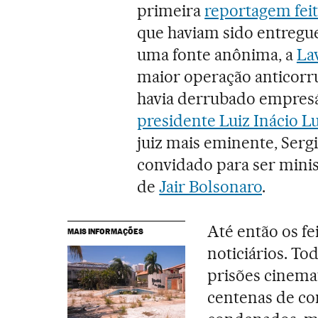
primeira
reportagem fei
que haviam sido entregu
uma fonte anônima, a
La
maior operação anticorr
havia derrubado empresá
presidente Luiz Inácio Lu
juiz mais eminente, Sergi
convidado para ser minis
de
Jair Bolsonaro
.
Até então os fe
MAIS INFORMAÇÕES
noticiários. To
prisões cinema
centenas de co