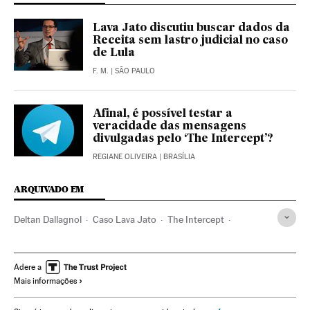
Lava Jato discutiu buscar dados da
Receita sem lastro judicial no caso
de Lula
F. M.
| SÃO PAULO
Afinal, é possível testar a
veracidade das mensagens
divulgadas pelo ‘The Intercept’?
REGIANE OLIVEIRA
| BRASÍLIA
ARQUIVADO EM
Deltan Dallagnol
Caso Lava Jato
The Intercept
Vaza Jato
Telegram
Caso Petrobras
Operação Lava Jato
Lavagem dinheiro
Emoticons
Adere a
Mais informações
Caixa dois
Investigação policial
Subornos