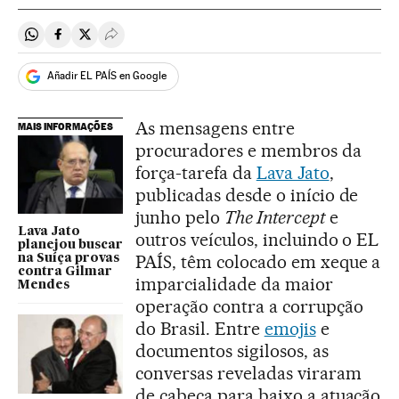
Compartir en Whatsapp
Compartir en Facebook
Compartir en Twitter
Desplegar Redes Sociales
Añadir EL PAÍS en Google
As mensagens entre
MAIS INFORMAÇÕES
procuradores e membros da
força-tarefa da
Lava Jato
,
publicadas desde o início de
junho pelo
The Intercept
e
Lava Jato
outros veículos, incluindo o EL
planejou buscar
PAÍS, têm colocado em xeque a
na Suíça provas
contra Gilmar
imparcialidade da maior
Mendes
operação contra a corrupção
do Brasil. Entre
emojis
e
documentos sigilosos, as
conversas reveladas viraram
de cabeça para baixo a atuação