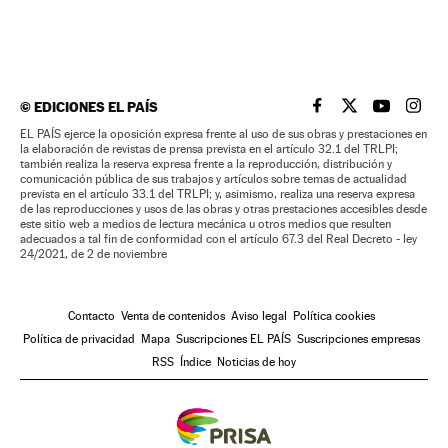
©
EDICIONES EL PAÍS
EL PAÍS BRASIL EN
EL PAÍS BRASI
EL PAÍS B
EL PA
EL PAÍS ejerce la oposición expresa frente al uso de sus obras y prestaciones en
la elaboración de revistas de prensa prevista en el artículo 32.1 del TRLPI;
también realiza la reserva expresa frente a la reproducción, distribución y
comunicación pública de sus trabajos y artículos sobre temas de actualidad
prevista en el artículo 33.1 del TRLPI; y, asimismo, realiza una reserva expresa
de las reproducciones y usos de las obras y otras prestaciones accesibles desde
este sitio web a medios de lectura mecánica u otros medios que resulten
adecuados a tal fin de conformidad con el artículo 67.3 del Real Decreto - ley
24/2021, de 2 de noviembre
Contacto
Venta de contenidos
Aviso legal
Política cookies
Política de privacidad
Mapa
Suscripciones EL PAÍS
Suscripciones empresas
RSS
Índice
Noticias de hoy