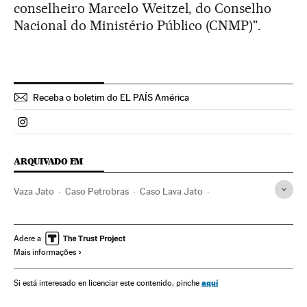
conselheiro Marcelo Weitzel, do Conselho
Nacional do Ministério Público (CNMP)".
Receba o boletim do EL PAÍS América
Politica El País Brasil en Instagram
ARQUIVADO EM
Vaza Jato
Caso Petrobras
Caso Lava Jato
Polícia Federal
Petrobras
Lavagem dinheiro
Operação Lava Jato
Investigação policial
Caixa dois
Adere a
Mais informações
Escândalos políticos
Financiamento ilegal
Subornos
Financiamento partidos
Corrupção política
aquí
Si está interesado en licenciar este contenido, pinche
Delitos fiscais
Investigação judicial
Corrupção
Brasil