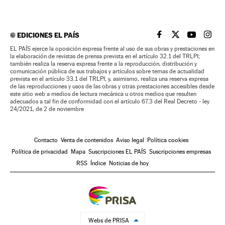
©
EDICIONES EL PAÍS
EL PAÍS BRASIL EN
EL PAÍS BRASI
EL PAÍS B
EL PA
EL PAÍS ejerce la oposición expresa frente al uso de sus obras y prestaciones en
la elaboración de revistas de prensa prevista en el artículo 32.1 del TRLPI;
también realiza la reserva expresa frente a la reproducción, distribución y
comunicación pública de sus trabajos y artículos sobre temas de actualidad
prevista en el artículo 33.1 del TRLPI; y, asimismo, realiza una reserva expresa
de las reproducciones y usos de las obras y otras prestaciones accesibles desde
este sitio web a medios de lectura mecánica u otros medios que resulten
adecuados a tal fin de conformidad con el artículo 67.3 del Real Decreto - ley
24/2021, de 2 de noviembre
Contacto
Venta de contenidos
Aviso legal
Política cookies
Política de privacidad
Mapa
Suscripciones EL PAÍS
Suscripciones empresas
RSS
Índice
Noticias de hoy
Webs de PRISA