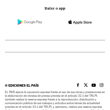
Baixe o app
©
EDICIONES EL PAÍS
EL PAÍS BRASIL EN
EL PAÍS BRASI
EL PAÍS B
EL PA
EL PAÍS ejerce la oposición expresa frente al uso de sus obras y prestaciones en
la elaboración de revistas de prensa prevista en el artículo 32.1 del TRLPI;
también realiza la reserva expresa frente a la reproducción, distribución y
comunicación pública de sus trabajos y artículos sobre temas de actualidad
prevista en el artículo 33.1 del TRLPI; y, asimismo, realiza una reserva expresa