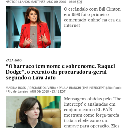
HÉCTOR LLANOS MARTÍNEZ
|
AUG 09, 2019 - 16:16
EDT
O escândalo com Bill Clinton
em 1998 foi o primeiro
comentado ‘online’ na era da
Internet
VAZA JATO
“O barraco tem nome e sobrenome. Raquel
Dodge”, o retrato da procuradora-geral
segundo a Lava Jato
MARINA ROSSI
/
REGIANE OLIVEIRA
/
PAULA BIANCHI (THE INTERCEPT)
|
São Paulo
/ Rio de Janeiro
|
AUG 09, 2019 - 13:41
EDT
Mensagens obtidas pelo 'The
Intercept' e analisadas em
conjunto com o EL PAÍS
mostram como força-tarefa
trata a chefe como um
entrave para operação. Eles