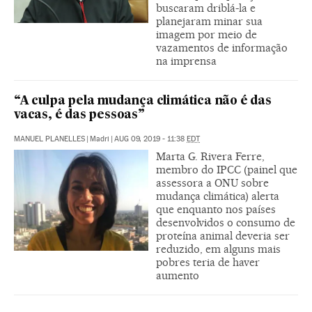
buscaram driblá-la e
planejaram minar sua
imagem por meio de
vazamentos de informação
na imprensa
“A culpa pela mudança climática não é das
vacas, é das pessoas”
MANUEL PLANELLES
|
Madri
|
AUG 09, 2019 - 11:38
EDT
Marta G. Rivera Ferre,
membro do IPCC (painel que
assessora a ONU sobre
mudança climática) alerta
que enquanto nos países
desenvolvidos o consumo de
proteína animal deveria ser
reduzido, em alguns mais
pobres teria de haver
aumento