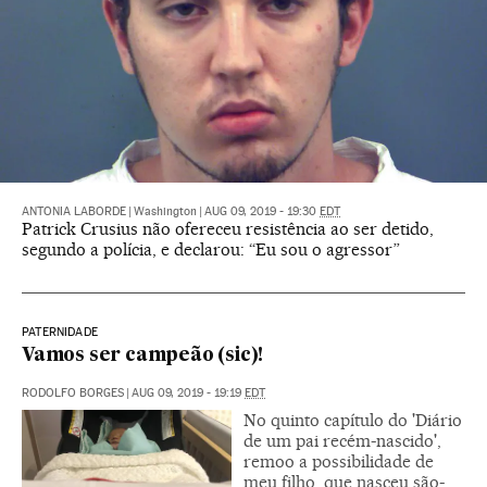
ANTONIA LABORDE
|
Washington
|
AUG 09, 2019 - 19:30
EDT
Patrick Crusius não ofereceu resistência ao ser detido,
segundo a polícia, e declarou: “Eu sou o agressor”
PATERNIDADE
Vamos ser campeão (sic)!
RODOLFO BORGES
|
AUG 09, 2019 - 19:19
EDT
No quinto capítulo do 'Diário
de um pai recém-nascido',
remoo a possibilidade de
meu filho, que nasceu são-