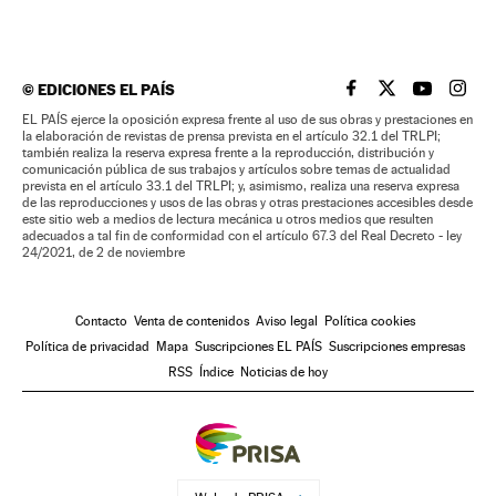
©
EDICIONES EL PAÍS
EL PAÍS BRASIL EN
EL PAÍS BRASI
EL PAÍS B
EL PA
EL PAÍS ejerce la oposición expresa frente al uso de sus obras y prestaciones en
la elaboración de revistas de prensa prevista en el artículo 32.1 del TRLPI;
también realiza la reserva expresa frente a la reproducción, distribución y
comunicación pública de sus trabajos y artículos sobre temas de actualidad
prevista en el artículo 33.1 del TRLPI; y, asimismo, realiza una reserva expresa
de las reproducciones y usos de las obras y otras prestaciones accesibles desde
este sitio web a medios de lectura mecánica u otros medios que resulten
adecuados a tal fin de conformidad con el artículo 67.3 del Real Decreto - ley
24/2021, de 2 de noviembre
Contacto
Venta de contenidos
Aviso legal
Política cookies
Política de privacidad
Mapa
Suscripciones EL PAÍS
Suscripciones empresas
RSS
Índice
Noticias de hoy