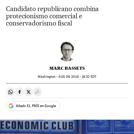
Candidato republicano combina
protecionismo comercial e
conservadorismo fiscal
MARC BASSETS
Washington -
AUG
09, 2016 - 18:32
EDT
Compartir en Whatsapp
Compartir en Facebook
Compartir en Twitter
Desplegar Redes Sociales
Añadir EL PAÍS en Google