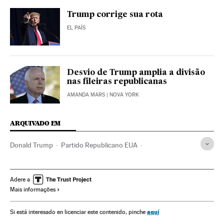
Trump corrige sua rota
EL PAÍS
Desvio de Trump amplia a divisão
nas fileiras republicanas
AMANDA MARS
| NOVA YORK
ARQUIVADO EM
Donald Trump
Partido Republicano EUA
Eleições EUA 2016
Eleições EUA
Eleições presidenciais
Partidos políticos
Eleições
Política
Estados Unidos
Adere a
Mais informações
América do Norte
América
aquí
Si está interesado en licenciar este contenido, pinche