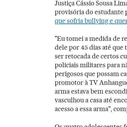
Justiça Cássio Sousa Li
provisória do estudante 
que sofria bullying e qu
"Eu tomei a medida de re
dele por 45 dias até que
ser retocada de certos cu
policiais militares para
perigosos que possam cau
promotor à TV Anhanguer
arma estava bem escondid
vasculhou a casa até enco
acesso a essa arma", co
Os quatro adolescentes 