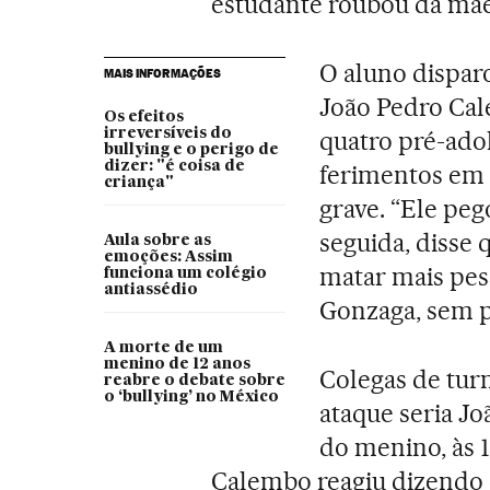
estudante roubou da mãe,
O aluno disparo
MAIS INFORMAÇÕES
João Pedro Cal
Os efeitos
irreversíveis do
quatro pré-ado
bullying e o perigo de
dizer: "é coisa de
ferimentos em 
criança"
grave. “Ele peg
seguida, disse 
Aula sobre as
emoções: Assim
matar mais pess
funciona um colégio
antiassédio
Gonzaga, sem pr
A morte de um
menino de 12 anos
Colegas de turm
reabre o debate sobre
o ‘bullying’ no México
ataque seria J
do menino, às 
Calembo reagiu dizendo q