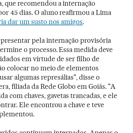
ma, que recomendou a internação
por 45 dias. O aluno reafirmou a Lima
eria dar um susto nos amigos
.
presentar pela internação provisória
 termine o processo. Essa medida deve
idados em virtude de ser filho de
 não colocar no meio de elementos
sar algumas represálias", disse o
a, filiada da Rede Globo em Goiás. "A
a com chaves, gavetas trancadas, e ele
ntrar. Ele encontrou a chave e teve
mplementou.
feridos continuam internados. Apenas o