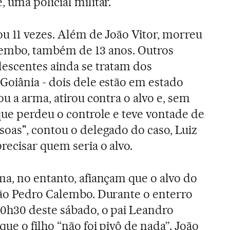
 uma policial militar.
u 11 vezes. Além de João Vitor, morreu
embo, também de 13 anos. Outros
lescentes ainda se tratam dos
Goiânia - dois dele estão em estado
ou a arma, atirou contra o alvo e, sem
que perdeu o controle e teve vontade de
oas", contou o delegado do caso, Luiz
ecisar quem seria o alvo.
a, no entanto, afiançam que o alvo do
oão Pedro Calembo. Durante o enterro
10h30 deste sábado, o pai Leandro
ue o filho “não foi pivô de nada”. João