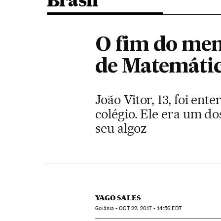
Brasil
O fim do men
de Matemáti
João Vitor, 13, foi en
colégio. Ele era um d
seu algoz
YAGO SALES
Goiânia -
OCT
22, 2017 - 14:56
EDT