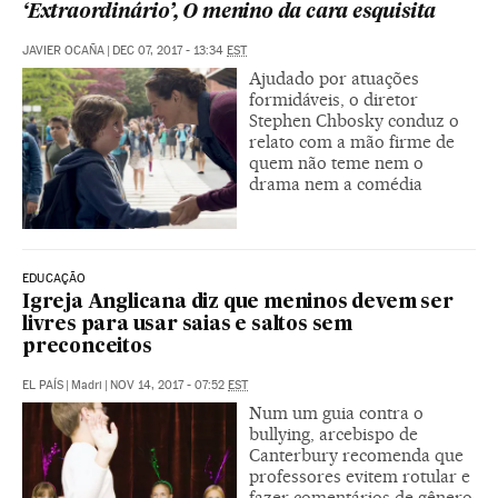
‘Extraordinário’, O menino da cara esquisita
JAVIER OCAÑA
|
DEC 07, 2017 - 13:34
EST
Ajudado por atuações
formidáveis, o diretor
Stephen Chbosky conduz o
relato com a mão firme de
quem não teme nem o
drama nem a comédia
EDUCAÇÃO
Igreja Anglicana diz que meninos devem ser
livres para usar saias e saltos sem
preconceitos
EL PAÍS
|
Madri
|
NOV 14, 2017 - 07:52
EST
Num um guia contra o
bullying, arcebispo de
Canterbury recomenda que
professores evitem rotular e
fazer comentários de gênero