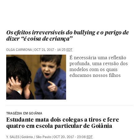
Os efeitos irreversíveis do bullying e o perigo de
dizer “é coisa de criança”
OLGA CARMONA
|
OCT 21, 2017 - 14:25
EDT
É necessária uma reflexão
profunda, uma revisão dos
modelos com os quais
educamos nossos filhos
TRAGÉDIA EM GOIÂNIA
Estudante mata dois colegas a tiros e fere
quatro em escola particular de Goiânia
Y. SALES
|
Goiânia / São Paulo
|
OCT 20, 2017 - 23:08
EDT