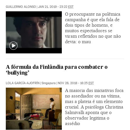
GUILLERMO ALONSO
|
JAN 21, 2019 - 23:22
EST
O preocupante na polêmica
campanha é que ela fala de
dois tipos de homens, e
muitos espectadores se
viram refletidos no que não
devia: o mau
A fórmula da Finlândia para combater o
‘bullying’
LOLA GARCÍA-AJOFRÍN
|
Singapura
|
NOV 28, 2018 - 16:25
EST
A maioria das iniciativas foca
no assediador ou na vítima,
mas a plateia é um elemento
crucial. A psicóloga Christina
Salmivalli aponta que o
observador legitima o
assédio