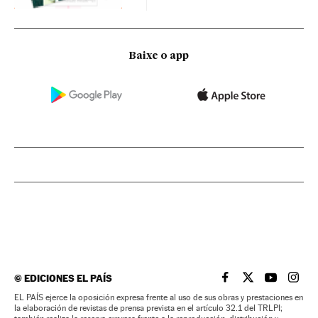
Baixe o app
©
EDICIONES EL PAÍS
EL PAÍS BRASIL EN
EL PAÍS BRASI
EL PAÍS B
EL PA
EL PAÍS ejerce la oposición expresa frente al uso de sus obras y prestaciones en
la elaboración de revistas de prensa prevista en el artículo 32.1 del TRLPI;