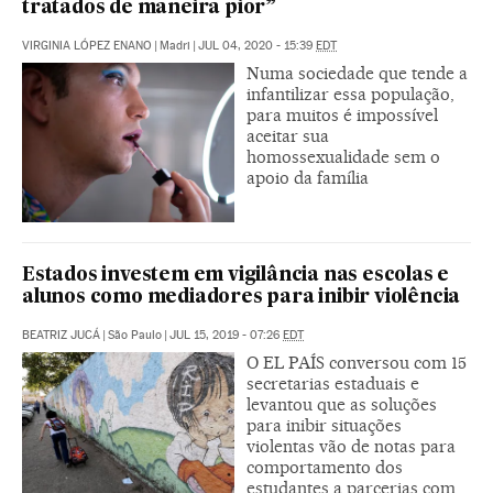
tratados de maneira pior”
VIRGINIA LÓPEZ ENANO
|
Madri
|
JUL 04, 2020 - 15:39
EDT
Numa sociedade que tende a
infantilizar essa população,
para muitos é impossível
aceitar sua
homossexualidade sem o
apoio da família
Estados investem em vigilância nas escolas e
alunos como mediadores para inibir violência
BEATRIZ JUCÁ
|
São Paulo
|
JUL 15, 2019 - 07:26
EDT
O EL PAÍS conversou com 15
secretarias estaduais e
levantou que as soluções
para inibir situações
violentas vão de notas para
comportamento dos
estudantes a parcerias com