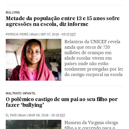
BULLYING
Metade da população entre 13 e 15 anos sofre
agressões na escola, diz informe
PATRICIA PEIRÓ
|
Madri
|
SEP 07, 2018 - 09:15
EDT
Relatório da UNICEF revela
ainda que cerca de 720
milhões de crianças em
idade escolar vivem em
países onde não estão
totalmente protegidas por lei
do castigo corporal na escola
MALTRATO INFANTIL
O polêmico castigo de um pai ao seu filho por
fazer ‘bullying’
EL PAÍS
|
Madri
|
MAR 06, 2018 - 20:19
EST
Homem da Virginia obriga
filho a ir correndo para o