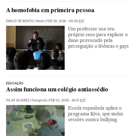
A homofobia em primeira pessoa
EMILIO DE BENITO
|
Madri
|
FEB 28, 2016 - 08:48
EST
Um professor usa seu
próprio caso para explicar o
dano provocado pela
perseguição a lésbicas e gays
EDUCAÇÃO
Assim funciona um colégio antiassédio
PILAR ÁLVAREZ
|
Fuengirola
|
FEB 01, 2016 - 16:47
EST
Escola espanhola aplica o
programa Kiva, que inclui
sessões contra bullying