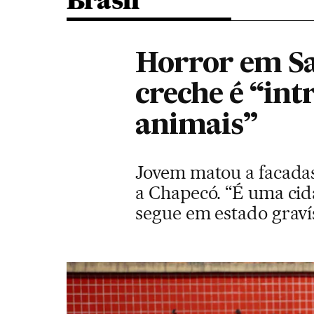
Brasil
Horror em Sa
creche é “int
animais”
Jovem matou a facadas
a Chapecó. “É uma cid
segue em estado grav