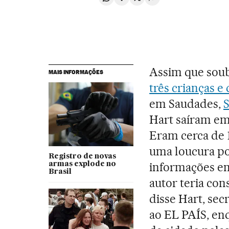
Compartir en Whatsapp
Compartir en Facebook
Compartir en Twitter
Desplegar Redes Soci
Assim que sou
MAIS INFORMAÇÕES
três crianças e
em Saudades,
S
Hart saíram em 
Eram cerca de 1
uma loucura po
Registro de novas
informações e
armas explode no
Brasil
autor teria cons
disse Hart, se
ao EL PAÍS, enq