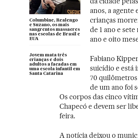
da cidade pelas
anos, a agente 
crianças morre
Columbine, Realengo
e Suzano, os mais
de 1 ano e sete
sangrentos massacres
nas escolas de Brasil e
ano e oito mese
EUA
Jovem mata três
Fabiano Kipper 
crianças e dois
adultos a facadas em
suicídio e está
uma escola infantil em
Santa Catarina
70 quilômetro
de um ano foi s
Os corpos das cinco víti
Chapecó e devem ser libe
feira.
A notícia deixou o munic