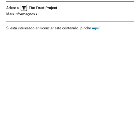
Escolas públicas
Assassinatos múltiplos
Ensino público
Adere a
Mais informações
Colégios
Brasil
Assassinatos
Armamento
Centros educativos
América do Sul
América Latina
aquí
Si está interesado en licenciar este contenido, pinche
Defesa
América
Acontecimentos
Delitos
Sistema educativo
Educação
Justiça