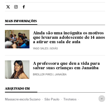
Internacional El País Brasil en Twitter
Internacional El País Brasil en Instagram
Internacional El País Brasil en Facebook
MAIS INFORMAÇÕES
Ainda são uma incógnita os motivos
que levaram adolescente de 14 anos
a atirar em sala de aula
YAGO SALES
| GOIÁS
A professora que deu a vida para
salvar suas crianças em Janaúba
BREILLER PIRES
| JANAÚBA
ARQUIVADO EM
Massacre escola Suzano
São Paulo
Tiroteios
Armas de fogo
Incidentes
Estado São Paulo