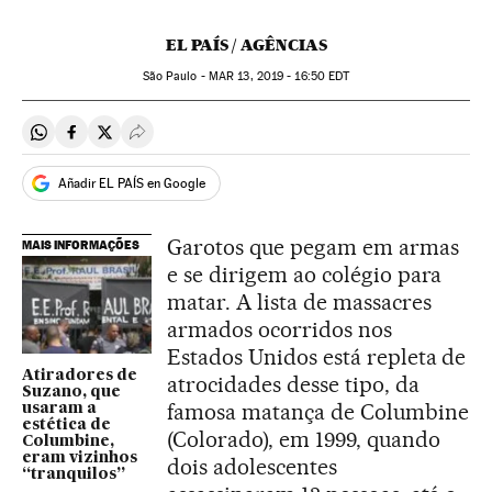
EL PAÍS / AGÊNCIAS
São Paulo -
MAR
13, 2019 - 16:50
EDT
Compartir en Whatsapp
Compartir en Facebook
Compartir en Twitter
Desplegar Redes Sociales
Añadir EL PAÍS en Google
Garotos que pegam em armas
MAIS INFORMAÇÕES
e se dirigem ao colégio para
matar. A lista de massacres
armados ocorridos nos
Estados Unidos está repleta de
Atiradores de
atrocidades desse tipo, da
Suzano, que
famosa matança de Columbine
usaram a
estética de
(Colorado), em 1999, quando
Columbine,
eram vizinhos
dois adolescentes
“tranquilos”