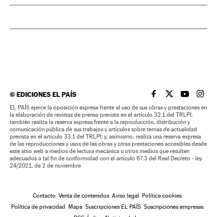
©
EDICIONES EL PAÍS
EL PAÍS BRASIL EN
EL PAÍS BRASI
EL PAÍS B
EL PA
EL PAÍS ejerce la oposición expresa frente al uso de sus obras y prestaciones en
la elaboración de revistas de prensa prevista en el artículo 32.1 del TRLPI;
también realiza la reserva expresa frente a la reproducción, distribución y
comunicación pública de sus trabajos y artículos sobre temas de actualidad
prevista en el artículo 33.1 del TRLPI; y, asimismo, realiza una reserva expresa
de las reproducciones y usos de las obras y otras prestaciones accesibles desde
este sitio web a medios de lectura mecánica u otros medios que resulten
adecuados a tal fin de conformidad con el artículo 67.3 del Real Decreto - ley
24/2021, de 2 de noviembre
Contacto
Venta de contenidos
Aviso legal
Política cookies
Política de privacidad
Mapa
Suscripciones EL PAÍS
Suscripciones empresas