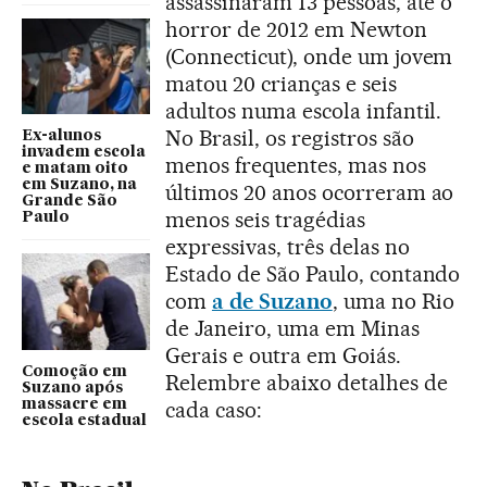
assassinaram 13 pessoas, até o
horror de 2012 em Newton
(Connecticut), onde um jovem
matou 20 crianças e seis
adultos numa escola infantil.
No Brasil, os registros são
Ex-alunos
invadem escola
menos frequentes, mas nos
e matam oito
em Suzano, na
últimos 20 anos ocorreram ao
Grande São
menos seis tragédias
Paulo
expressivas, três delas no
Estado de São Paulo, contando
com
a de Suzano
, uma no Rio
de Janeiro, uma em Minas
Gerais e outra em Goiás.
Comoção em
Relembre abaixo detalhes de
Suzano após
massacre em
cada caso:
escola estadual