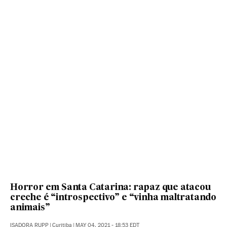
Horror em Santa Catarina: rapaz que atacou
creche é “introspectivo” e “vinha maltratando
animais”
ISADORA RUPP
|
Curitiba
|
MAY 04, 2021 - 18:53
EDT