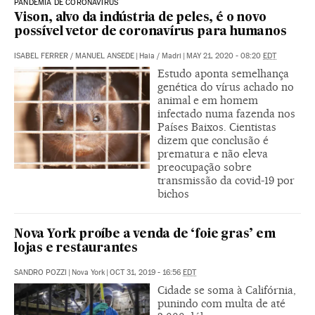
PANDEMIA DE CORONAVÍRUS
Vison, alvo da indústria de peles, é o novo
possível vetor de coronavírus para humanos
ISABEL FERRER
/
MANUEL ANSEDE
|
Haia / Madri
|
MAY 21, 2020 - 08:20
EDT
Estudo aponta semelhança
genética do vírus achado no
animal e em homem
infectado numa fazenda nos
Países Baixos. Cientistas
dizem que conclusão é
prematura e não eleva
preocupação sobre
transmissão da covid-19 por
bichos
Nova York proíbe a venda de ‘foie gras’ em
lojas e restaurantes
SANDRO POZZI
|
Nova York
|
OCT 31, 2019 - 16:56
EDT
Cidade se soma à Califórnia,
punindo com multa de até