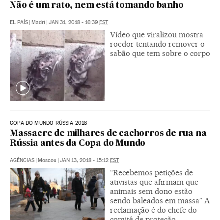
Não é um rato, nem está tomando banho
EL PAÍS
|
Madri
|
JAN 31, 2018 - 16:39
EST
Vídeo que viralizou mostra
roedor tentando remover o
sabão que tem sobre o corpo
COPA DO MUNDO RÚSSIA 2018
Massacre de milhares de cachorros de rua na
Rússia antes da Copa do Mundo
AGÊNCIAS
|
Moscou
|
JAN 13, 2018 - 15:12
EST
“Recebemos petições de
ativistas que afirmam que
animais sem dono estão
sendo baleados em massa” A
reclamação é do chefe do
comitê de proteção