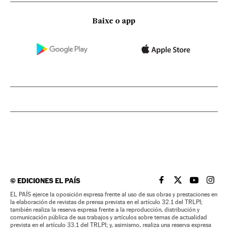
Baixe o app
©
EDICIONES EL PAÍS
EL PAÍS BRASIL EN
EL PAÍS BRASI
EL PAÍS B
EL PA
EL PAÍS ejerce la oposición expresa frente al uso de sus obras y prestaciones en
la elaboración de revistas de prensa prevista en el artículo 32.1 del TRLPI;
también realiza la reserva expresa frente a la reproducción, distribución y
comunicación pública de sus trabajos y artículos sobre temas de actualidad
prevista en el artículo 33.1 del TRLPI; y, asimismo, realiza una reserva expresa