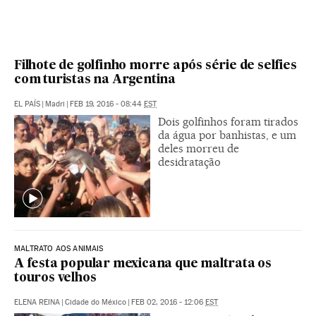
Filhote de golfinho morre após série de selfies
com turistas na Argentina
EL PAÍS
|
Madri
|
FEB 19, 2016 - 08:44
EST
Dois golfinhos foram tirados
da água por banhistas, e um
deles morreu de
desidratação
MALTRATO AOS ANIMAIS
A festa popular mexicana que maltrata os
touros velhos
ELENA REINA
|
Cidade do México
|
FEB 02, 2016 - 12:06
EST