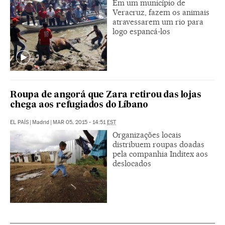
Em um município de
Veracruz, fazem os animais
atravessarem um rio para
logo espancá-los
Roupa de angorá que Zara retirou das lojas
chega aos refugiados do Líbano
EL PAÍS
|
Madrid
|
MAR 05, 2015 - 14:51
EST
Organizações locais
distribuem roupas doadas
pela companhia Inditex aos
deslocados