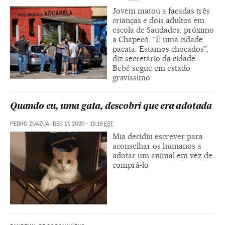
Jovem matou a facadas três
crianças e dois adultos em
escola de Saudades, próximo
a Chapecó. “É uma cidade
pacata. Estamos chocados”,
diz secretário da cidade.
Bebê segue em estado
gravíssimo
Quando eu, uma gata, descobri que era adotada
PEDRO ZUAZUA
|
DEC 17, 2020 - 15:19
EST
Mia decidiu escrever para
aconselhar os humanos a
adotar um animal em vez de
comprá-lo