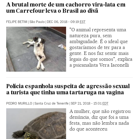
A brutal morte de um cachorro vira-lata em
um Carrefour leva o Brasil ao divã
FELIPE BETIM
|
São Paulo
|
DEC 06, 2018 - 09:19
EST
"O animal representa uma
natureza pura, sem
ambiguidade. É o ideal que
gostaríamos de ter para a
gente. E nos faz sentir mais
legais do que somos", explica
a psicanalista Vera Iaconelli
Polícia espanhola suspeita de agressão sexual
a turista que tinha uma tartaruga na vagina
PEDRO MURILLO
|
Santa Cruz de Tenerife
|
SEP 21, 2018 - 15:01
EDT
A mulher, que não registrou
denúncia, diz que foi a uma
festa, mas não lembra nada
do que aconteceu