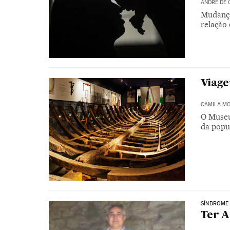
ANDRÉ DE 
Mudança
relação
Viage
CAMILA M
O Museu
da popu
SÍNDROME
Ter A