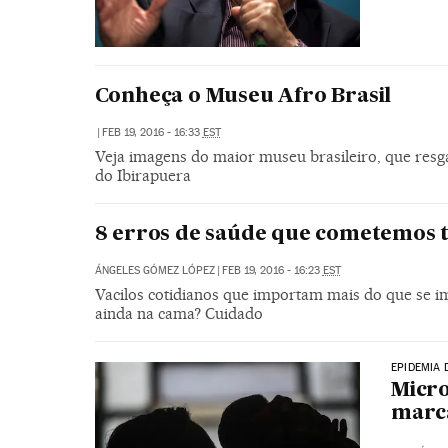
Conheça o Museu Afro Brasil
|
FEB 19, 2016 - 16:33
EST
Veja imagens do maior museu brasileiro, que resg
do Ibirapuera
8 erros de saúde que cometemos 
ÁNGELES GÓMEZ LÓPEZ
|
FEB 19, 2016 - 16:23
EST
Vacilos cotidianos que importam mais do que se im
ainda na cama? Cuidado
EPIDEMIA 
Micro
marc