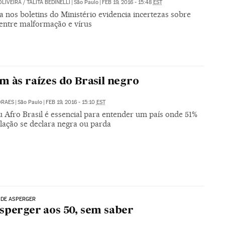
OLIVEIRA
/
TALITA BEDINELLI
|
São Paulo
|
FEB 19, 2016 - 15:48
EST
 nos boletins do Ministério evidencia incertezas sobre
 entre malformação e vírus
m às raízes do Brasil negro
ORAES
|
São Paulo
|
FEB 19, 2016 - 15:10
EST
 Afro Brasil é essencial para entender um país onde 51%
lação se declara negra ou parda
 DE ASPERGER
sperger aos 50, sem saber