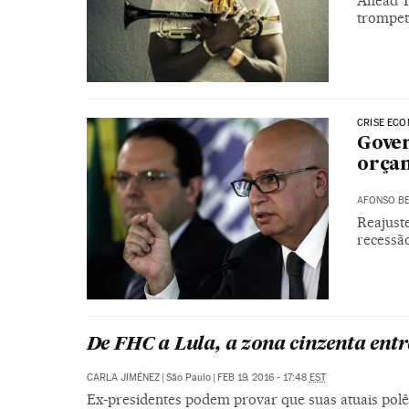
Ahead’ F
trompeti
CRISE ECO
Gover
orçam
AFONSO BE
Reajust
recessã
De FHC a Lula, a zona cinzenta entre
CARLA JIMÉNEZ
|
São Paulo
|
FEB 19, 2016 - 17:48
EST
Ex-presidentes podem provar que suas atuais polêm