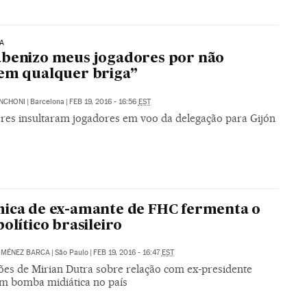
A
benizo meus jogadores por não
em qualquer briga”
NCHONI
|
Barcelona
|
FEB 19, 2016 - 16:56
EST
res insultaram jogadores em voo da delegação para Gijón
ica de ex-amante de FHC fermenta o
político brasileiro
IMÉNEZ BARCA
|
São Paulo
|
FEB 19, 2016 - 16:47
EST
ões de Mirian Dutra sobre relação com ex-presidente
m bomba midiática no país