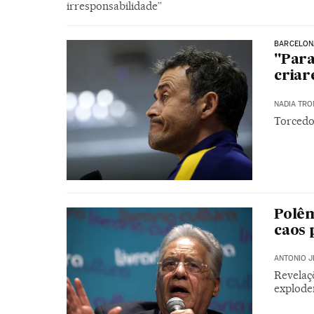
irresponsabilidade”
BARCELON
"Para
criar
NADIA TRO
Torcedo
Polêm
caos 
ANTONIO J
Revelaç
explode