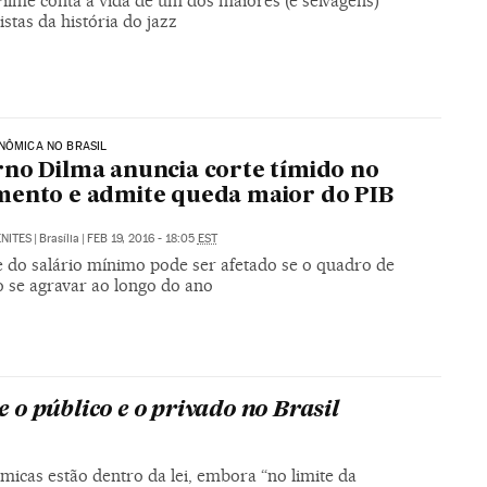
ilme conta a vida de um dos maiores (e selvagens)
stas da história do jazz
NÔMICA NO BRASIL
no Dilma anuncia corte tímido no
ento e admite queda maior do PIB
NITES
|
Brasília
|
FEB 19, 2016 - 18:05
EST
e do salário mínimo pode ser afetado se o quadro de
o se agravar ao longo do ano
 o público e o privado no Brasil
icas estão dentro da lei, embora “no limite da