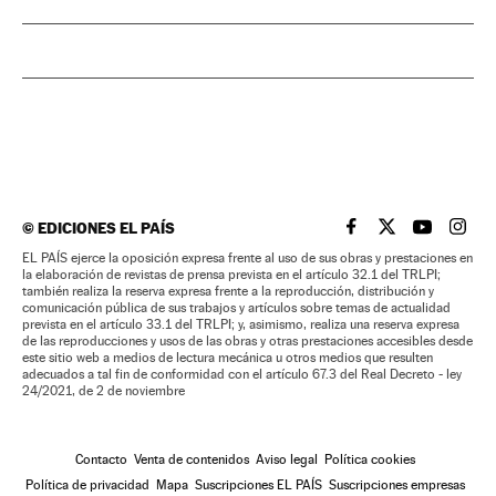
©
EDICIONES EL PAÍS
EL PAÍS BRASIL EN
EL PAÍS BRASI
EL PAÍS B
EL PA
EL PAÍS ejerce la oposición expresa frente al uso de sus obras y prestaciones en
la elaboración de revistas de prensa prevista en el artículo 32.1 del TRLPI;
también realiza la reserva expresa frente a la reproducción, distribución y
comunicación pública de sus trabajos y artículos sobre temas de actualidad
prevista en el artículo 33.1 del TRLPI; y, asimismo, realiza una reserva expresa
de las reproducciones y usos de las obras y otras prestaciones accesibles desde
este sitio web a medios de lectura mecánica u otros medios que resulten
adecuados a tal fin de conformidad con el artículo 67.3 del Real Decreto - ley
24/2021, de 2 de noviembre
Contacto
Venta de contenidos
Aviso legal
Política cookies
Política de privacidad
Mapa
Suscripciones EL PAÍS
Suscripciones empresas