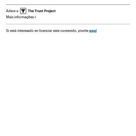
Doenças neurológicas
Madri
Comunidade de Madrid
Doenças
Medicina
Saúde
Espanha
Adere a
Mais informações
aquí
Si está interesado en licenciar este contenido, pinche