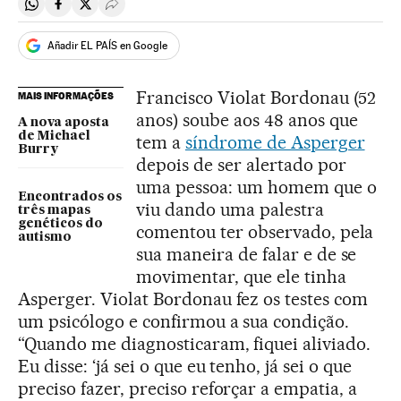
Compartir en Whatsapp
Compartir en Facebook
Compartir en Twitter
Desplegar Redes Sociales
Añadir EL PAÍS en Google
Francisco Violat Bordonau (52
MAIS INFORMAÇÕES
anos) soube aos 48 anos que
A nova aposta
de Michael
tem a
síndrome de Asperger
Burry
depois de ser alertado por
uma pessoa: um homem que o
Encontrados os
viu dando uma palestra
três mapas
genéticos do
comentou ter observado, pela
autismo
sua maneira de falar e de se
movimentar, que ele tinha
Asperger. Violat Bordonau fez os testes com
um psicólogo e confirmou a sua condição.
“Quando me diagnosticaram, fiquei aliviado.
Eu disse: ‘já sei o que eu tenho, já sei o que
preciso fazer, preciso reforçar a empatia, a