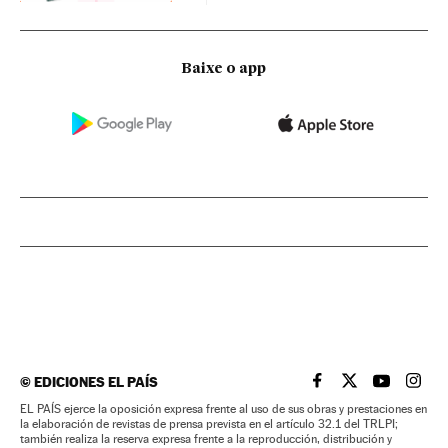
Baixe o app
©
EDICIONES EL PAÍS
EL PAÍS BRASIL EN
EL PAÍS BRASI
EL PAÍS B
EL PA
EL PAÍS ejerce la oposición expresa frente al uso de sus obras y prestaciones en
la elaboración de revistas de prensa prevista en el artículo 32.1 del TRLPI;
también realiza la reserva expresa frente a la reproducción, distribución y