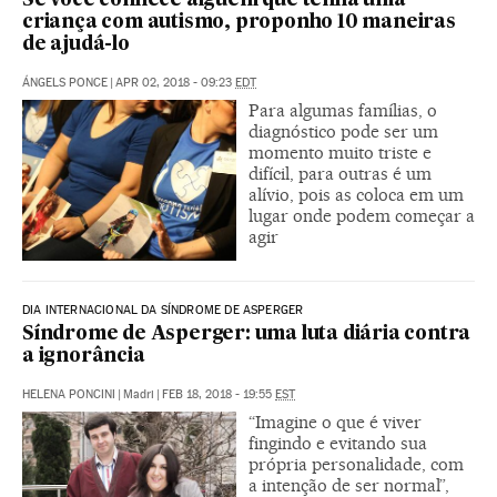
Se você conhece alguém que tenha uma
criança com autismo, proponho 10 maneiras
de ajudá-lo
ÁNGELS PONCE
|
APR 02, 2018 - 09:23
EDT
Para algumas famílias, o
diagnóstico pode ser um
momento muito triste e
difícil, para outras é um
alívio, pois as coloca em um
lugar onde podem começar a
agir
DIA INTERNACIONAL DA SÍNDROME DE ASPERGER
Síndrome de Asperger: uma luta diária contra
a ignorância
HELENA PONCINI
|
Madri
|
FEB 18, 2018 - 19:55
EST
“Imagine o que é viver
fingindo e evitando sua
própria personalidade, com
a intenção de ser normal”,