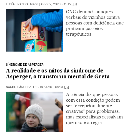
LUCÍA FRANCO
|
Madri
|
APR 02, 2020 - 11:15
EDT
ONG denuncia ataques
verbais de vizinhos contra
pessoas com deficiência que
praticam passeios
terapêuticos
SÍNDROME DE ASPERGER
A realidade e os mitos da síndrome de
Asperger, o transtorno mental de Greta
NACHO SÁNCHEZ
|
FEB 18, 2020 - 09:31
EST
A ciência diz que pessoas
com essa condição podem
ser “excepcionalmente
criativas” para problemas,
mas especialistas ressalvam
que não é a regra