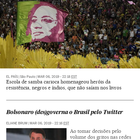
EL PAÍS
|
São Paulo
|
MAR 06, 2019 - 22:18
EST
Escola de samba carioca homenageou heróis da
resistência, negros e índios, que não saíam nos livros
Bolsonaro (des)governa o Brasil pelo Twitter
ELIANE BRUM
|
MAR 06, 2019 - 22:16
EST
Ao tomar decisões pelo
volume dos gritos nas redes