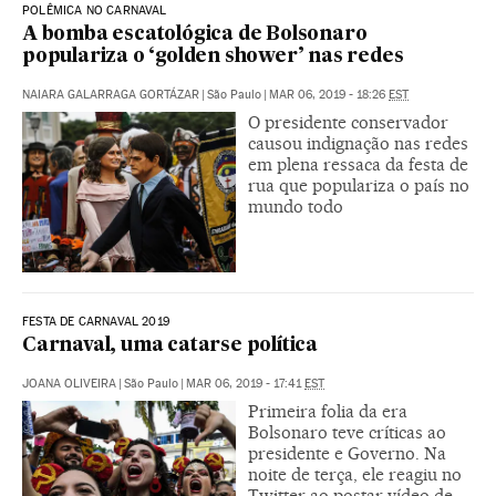
POLÊMICA NO CARNAVAL
A bomba escatológica de Bolsonaro
populariza o ‘golden shower’ nas redes
NAIARA GALARRAGA GORTÁZAR
|
São Paulo
|
MAR 06, 2019 - 18:26
EST
O presidente conservador
causou indignação nas redes
em plena ressaca da festa de
rua que populariza o país no
mundo todo
FESTA DE CARNAVAL 2019
Carnaval, uma catarse política
JOANA OLIVEIRA
|
São Paulo
|
MAR 06, 2019 - 17:41
EST
Primeira folia da era
Bolsonaro teve críticas ao
presidente e Governo. Na
noite de terça, ele reagiu no
Twitter ao postar vídeo de