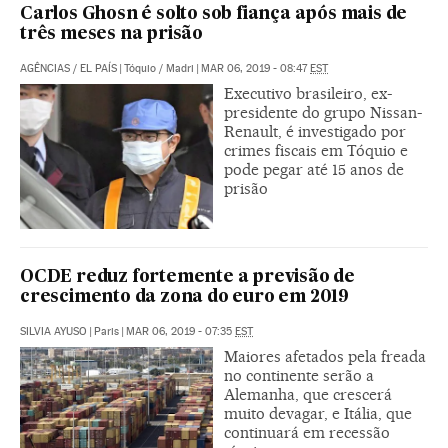
Carlos Ghosn é solto sob fiança após mais de
três meses na prisão
AGÊNCIAS
/
EL PAÍS
|
Tóquio / Madri
|
MAR 06, 2019 - 08:47
EST
Executivo brasileiro, ex-
presidente do grupo Nissan-
Renault, é investigado por
crimes fiscais em Tóquio e
pode pegar até 15 anos de
prisão
OCDE reduz fortemente a previsão de
crescimento da zona do euro em 2019
SILVIA AYUSO
|
Paris
|
MAR 06, 2019 - 07:35
EST
Maiores afetados pela freada
no continente serão a
Alemanha, que crescerá
muito devagar, e Itália, que
continuará em recessão