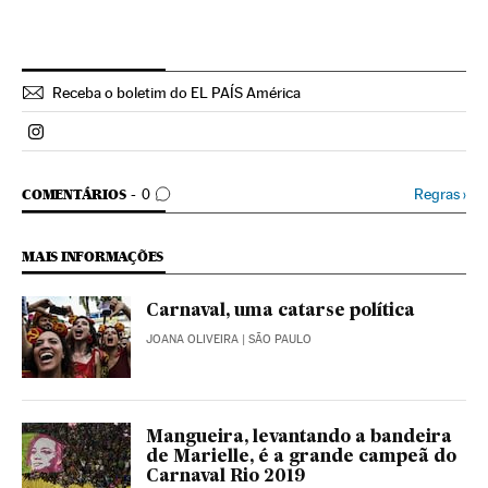
Receba o boletim do EL PAÍS América
Politica El País Brasil en Instagram
COMENTÁRIOS
Regras
›
COMENTÁRIOS
0
MAIS INFORMAÇÕES
Carnaval, uma catarse política
JOANA OLIVEIRA
| SÃO PAULO
Mangueira, levantando a bandeira
de Marielle, é a grande campeã do
Carnaval Rio 2019