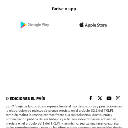
Baixe o app
©
EDICIONES EL PAÍS
EL PAÍS BRASIL EN
EL PAÍS BRASI
EL PAÍS B
EL PA
EL PAÍS ejerce la oposición expresa frente al uso de sus obras y prestaciones en
la elaboración de revistas de prensa prevista en el artículo 32.1 del TRLPI;
también realiza la reserva expresa frente a la reproducción, distribución y
comunicación pública de sus trabajos y artículos sobre temas de actualidad
prevista en el artículo 33.1 del TRLPI; y, asimismo, realiza una reserva expresa
de las reproducciones y usos de las obras y otras prestaciones accesibles desde