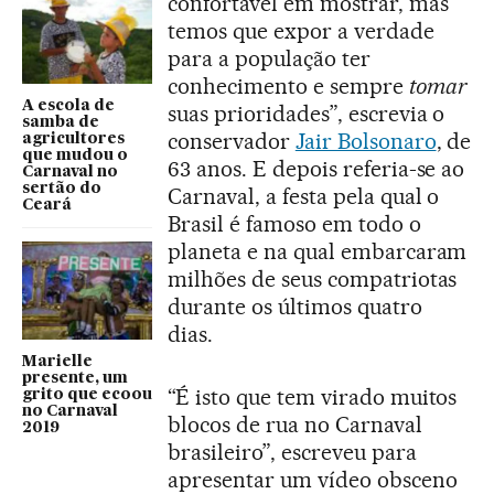
confortável em mostrar, mas
temos que expor a verdade
para a população ter
conhecimento e sempre
tomar
A escola de
suas prioridades”, escrevia o
samba de
conservador
Jair Bolsonaro
, de
agricultores
que mudou o
63 anos. E depois referia-se ao
Carnaval no
sertão do
Carnaval, a festa pela qual o
Ceará
Brasil é famoso em todo o
planeta e na qual embarcaram
milhões de seus compatriotas
durante os últimos quatro
dias.
Marielle
presente, um
“É isto que tem virado muitos
grito que ecoou
no Carnaval
blocos de rua no Carnaval
2019
brasileiro”, escreveu para
apresentar um vídeo obsceno