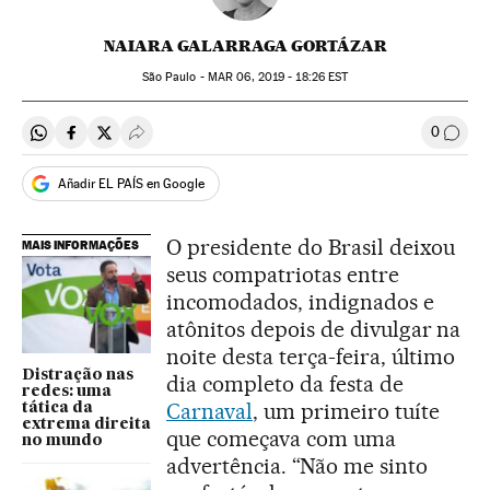
NAIARA GALARRAGA GORTÁZAR
São Paulo -
MAR
06, 2019 - 18:26
EST
0
Compartir en Whatsapp
Compartir en Facebook
Compartir en Twitter
Desplegar Redes Sociales
Comen
Añadir EL PAÍS en Google
O presidente do Brasil deixou
MAIS INFORMAÇÕES
seus compatriotas entre
incomodados, indignados e
atônitos depois de divulgar na
noite desta terça-feira, último
Distração nas
dia completo da festa de
redes: uma
Carnaval
, um primeiro tuíte
tática da
extrema direita
que começava com uma
no mundo
advertência. “Não me sinto