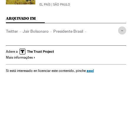
EL PAÍS
| SÃO PAULO
ARQUIVADO EM
Twitter
Jair Bolsonaro
Presidente Brasil
Presidência Brasil
Redes sociais
Carnaval
Governo Brasil
Festas populares
Brasil
Governo
Adere a
Mais informações
Festas
Folclore
América do Sul
América Latina
Administração Estado
Internet
Cultura tradicional
aquí
Si está interesado en licenciar este contenido, pinche
América
Economia
Cultura
Administração pública
Política
Comunicações