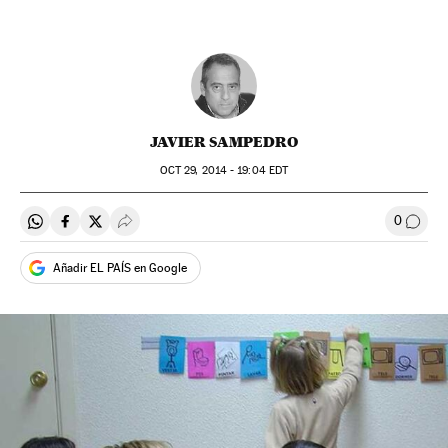
JAVIER SAMPEDRO
OCT
29, 2014 - 19:04
EDT
0
Compartir en Whatsapp
Compartir en Facebook
Compartir en Twitter
Desplegar Redes Sociales
Comen
Añadir EL PAÍS en Google