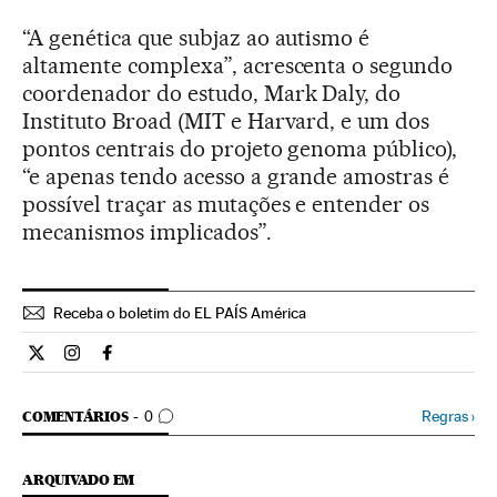
“A genética que subjaz ao autismo é
altamente complexa”, acrescenta o segundo
coordenador do estudo, Mark Daly, do
Instituto Broad (MIT e Harvard, e um dos
pontos centrais do projeto genoma público),
“e apenas tendo acesso a grande amostras é
possível traçar as mutações e entender os
mecanismos implicados”.
Receba o boletim do EL PAÍS América
Ciencia El País Brasil en Twitter
Ciencia El País Brasil en Instagram
Ciencia El País Brasil en Facebook
COMENTÁRIOS
Regras
›
COMENTÁRIOS
0
ARQUIVADO EM