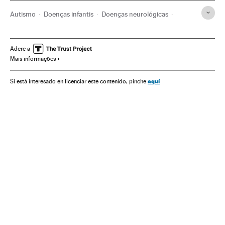
Autismo
Doenças infantis
Doenças neurológicas
Investigação científica
Doenças
Medicina
Ciência
Saúde
Adere a
Mais informações
aquí
Si está interesado en licenciar este contenido, pinche