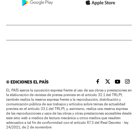
©
EDICIONES EL PAÍS
EL PAÍS BRASIL EN
EL PAÍS BRASI
EL PAÍS B
EL PA
EL PAÍS ejerce la oposición expresa frente al uso de sus obras y prestaciones en
la elaboración de revistas de prensa prevista en el artículo 32.1 del TRLPI;
también realiza la reserva expresa frente a la reproducción, distribución y
comunicación pública de sus trabajos y artículos sobre temas de actualidad
prevista en el artículo 33.1 del TRLPI; y, asimismo, realiza una reserva expresa
de las reproducciones y usos de las obras y otras prestaciones accesibles desde
este sitio web a medios de lectura mecánica u otros medios que resulten
adecuados a tal fin de conformidad con el artículo 67.3 del Real Decreto - ley
24/2021, de 2 de noviembre