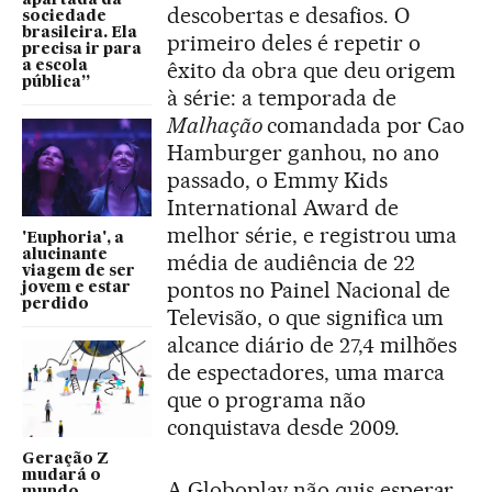
apartada da
descobertas e desafios. O
sociedade
brasileira. Ela
primeiro deles é repetir o
precisa ir para
êxito da obra que deu origem
a escola
pública”
à série: a temporada de
Malhação
comandada por Cao
Hamburger ganhou, no ano
passado, o Emmy Kids
International Award de
melhor série, e registrou uma
'Euphoria', a
alucinante
média de audiência de 22
viagem de ser
pontos no Painel Nacional de
jovem e estar
perdido
Televisão, o que significa um
alcance diário de 27,4 milhões
de espectadores, uma marca
que o programa não
conquistava desde 2009.
Geração Z
mudará o
A Globoplay não quis esperar