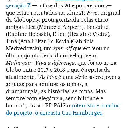
geração Z
— a fase dos 20 e poucos anos—
que estão retratadas na série
As Five
, original
da Globoplay, protagonizada pelas cinco
amigas Lica (Manoela Aliperti), Benedita
(Daphne Bozaski), Ellen (Heslaine Vieira),
Tina (Ana Hikari) e Keyla (Gabriela
Medvedovski), um
spin-off
que estreou na
última quinta-feira da novela juvenil
Malhação - Viva a diferença
, que foi ao ar na
Globo entre 2017 e 2018 e que é reprisada
atualmente. “
As Five
é uma série sobre jovens
adultas para adultos: os temas, a
dramaturgia, as histórias, as cenas. Mas
sempre com elegância, sensibilidade e
humor”, diz ao EL PAÍS o
roteirista e criador
do projeto, o cineasta Cao Hamburger
.