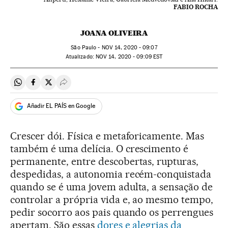
FABIO ROCHA
JOANA OLIVEIRA
São Paulo -
NOV
14, 2020 - 09:07
atualizado:
NOV
14, 2020 - 09:09
EST
Compartir en Whatsapp
Compartir en Facebook
Compartir en Twitter
Desplegar Redes Sociales
Añadir EL PAÍS en Google
Crescer dói. Física e metaforicamente. Mas
também é uma delícia. O crescimento é
permanente, entre descobertas, rupturas,
despedidas, a autonomia recém-conquistada
quando se é uma jovem adulta, a sensação de
controlar a própria vida e, ao mesmo tempo,
pedir socorro aos pais quando os perrengues
apertam. São essas
dores e alegrias da