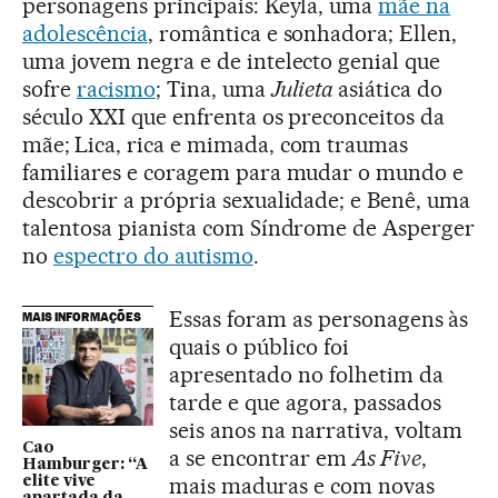
personagens principais: Keyla, uma
mãe na
adolescência
, romântica e sonhadora; Ellen,
uma jovem negra e de intelecto genial que
sofre
racismo
; Tina, uma
Julieta
asiática do
século XXI que enfrenta os preconceitos da
mãe;
Lica, rica e mimada, com traumas
familiares e coragem para mudar o mundo e
descobrir a própria sexualidade; e Benê, uma
talentosa pianista com Síndrome de Asperger
no
espectro do autismo
.
Essas foram as personagens às
MAIS INFORMAÇÕES
quais o público foi
apresentado no folhetim da
tarde e que agora, passados
seis anos na narrativa, voltam
Cao
a se encontrar em
As Five
,
Hamburger: “A
mais maduras e com novas
elite vive