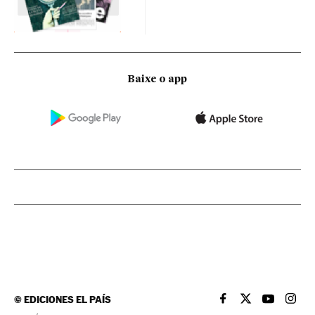
Baixe o app
©
EDICIONES EL PAÍS
EL PAÍS BRASIL EN
EL PAÍS BRASI
EL PAÍS B
EL PA