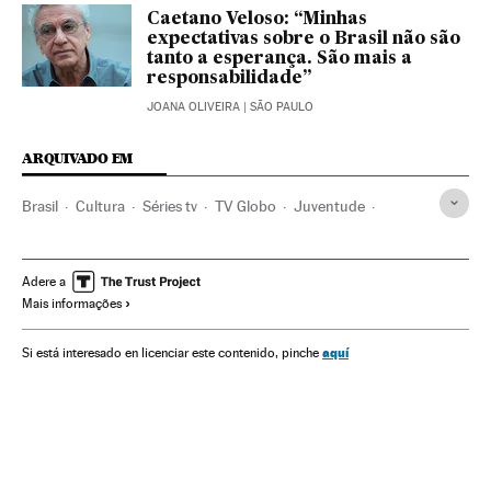
Caetano Veloso: “Minhas
expectativas sobre o Brasil não são
tanto a esperança. São mais a
responsabilidade”
JOANA OLIVEIRA
| SÃO PAULO
ARQUIVADO EM
Brasil
Cultura
Séries tv
TV Globo
Juventude
Jovens
São Paulo
Mulheres
Autismo
Racismo
Relações gênero
Sexualidade
Adere a
Mais informações
aquí
Si está interesado en licenciar este contenido, pinche