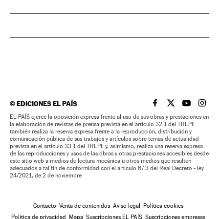
©
EDICIONES EL PAÍS
EL PAÍS BRASIL EN
EL PAÍS BRASI
EL PAÍS B
EL PA
EL PAÍS ejerce la oposición expresa frente al uso de sus obras y prestaciones en
la elaboración de revistas de prensa prevista en el artículo 32.1 del TRLPI;
también realiza la reserva expresa frente a la reproducción, distribución y
comunicación pública de sus trabajos y artículos sobre temas de actualidad
prevista en el artículo 33.1 del TRLPI; y, asimismo, realiza una reserva expresa
de las reproducciones y usos de las obras y otras prestaciones accesibles desde
este sitio web a medios de lectura mecánica u otros medios que resulten
adecuados a tal fin de conformidad con el artículo 67.3 del Real Decreto - ley
24/2021, de 2 de noviembre
Contacto
Venta de contenidos
Aviso legal
Política cookies
Política de privacidad
Mapa
Suscripciones EL PAÍS
Suscripciones empresas