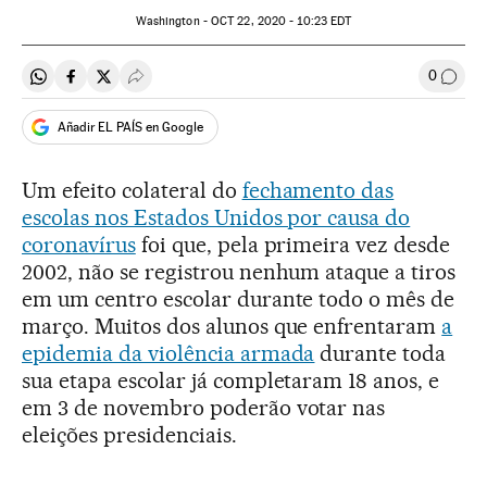
Washington -
OCT
22, 2020 - 10:23
EDT
0
Compartir en Whatsapp
Compartir en Facebook
Compartir en Twitter
Desplegar Redes Sociales
Comen
Añadir EL PAÍS en Google
Um efeito colateral do
fechamento das
escolas nos Estados Unidos por causa do
coronavírus
foi que, pela primeira vez desde
2002, não se registrou nenhum ataque a tiros
em um centro escolar durante todo o mês de
março. Muitos dos alunos que enfrentaram
a
epidemia da violência armada
durante toda
sua etapa escolar já completaram 18 anos, e
em 3 de novembro poderão votar nas
eleições presidenciais.