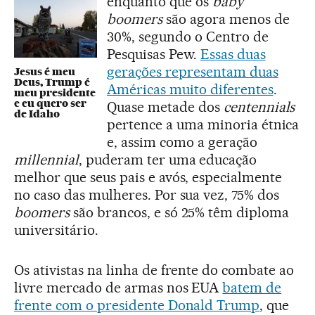
enquanto que os
baby
boomers
são agora menos de
30%, segundo o Centro de
Pesquisas Pew.
Essas duas
gerações representam duas
Jesus é meu
Deus, Trump é
Américas muito diferentes
.
meu presidente
e eu quero ser
Quase metade dos
centennials
de Idaho
pertence a uma minoria étnica
e, assim como a geração
millennial
, puderam ter uma educação
melhor que seus pais e avós, especialmente
no caso das mulheres. Por sua vez, 75% dos
boomers
são brancos, e só 25% têm diploma
universitário.
Os ativistas na linha de frente do combate ao
livre mercado de armas nos EUA
batem de
frente com o presidente Donald Trump
, que