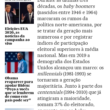
Durante as últimas três
décadas, os
baby boomers
(nascidos entre 1946 e 1964)
marcaram os rumos da
política norte-americana, por
Eleições EUA
se tratar da geração mais
2020, as
notícias da
numerosa e por registrar
campanha ao
índices de participação
vivo
eleitoral superiores à média
nacional. Mas em 2019 a
demografia dos Estados
Unidos alcançou um marco: os
millennials
(1981-1993) se
Obama
tornaram a geração
reaparece para
majoritária. Junto à parte dos
apoiar Biden:
“Peço a vocês
centennials
(1994-2010) que já
que se lembrem
de como este
atingiram a maioridade,
país pode ser”
somam 37% do eleitorado,