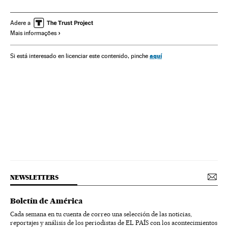
Kamala Harris
Mike Pence
Casa Branca
Eleições EUA
América
Eleições EUA 2020
Adere a
Mais informações
aquí
Si está interesado en licenciar este contenido, pinche
NEWSLETTERS
Boletín de América
Cada semana en tu cuenta de correo una selección de las noticias,
reportajes y análisis de los periodistas de EL PAÍS con los acontecimientos