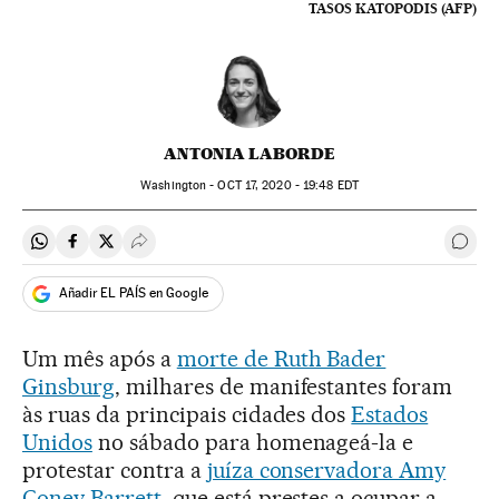
TASOS KATOPODIS (AFP)
ANTONIA LABORDE
Washington -
OCT
17, 2020 - 19:48
EDT
Compartir en Whatsapp
Compartir en Facebook
Compartir en Twitter
Desplegar Redes Sociales
Come
Añadir EL PAÍS en Google
Um mês após a
morte de Ruth Bader
Ginsburg
, milhares de manifestantes foram
às ruas da principais cidades dos
Estados
Unidos
no sábado para homenageá-la e
protestar contra a
juíza conservadora Amy
Coney Barrett
, que está prestes a ocupar a