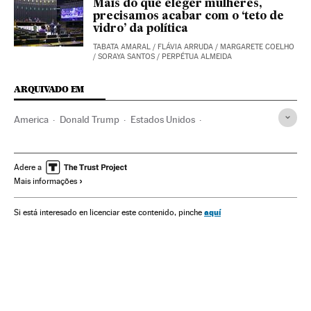
Mais do que eleger mulheres,
precisamos acabar com o ‘teto de
vidro’ da política
TABATA AMARAL / FLÁVIA ARRUDA / MARGARETE COELHO
/ SORAYA SANTOS / PERPÉTUA ALMEIDA
ARQUIVADO EM
America
Donald Trump
Estados Unidos
Joseph Biden
Kamala Harris
Mike Pence
Casa Branca
Feminismo
Mulheres
Manifestações
Adere a
Mais informações
Ruth Bader Ginsburg
aquí
Si está interesado en licenciar este contenido, pinche