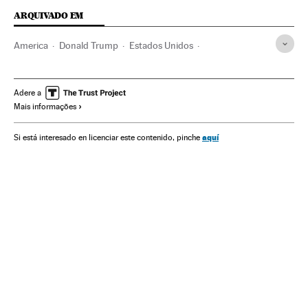
ARQUIVADO EM
America
Donald Trump
Estados Unidos
Joseph Biden
Kamala Harris
Mike Pence
Casa Branca
Barack Obama
Eleições
Guerra fria
Fraude eleitoral
Adere a
Mais informações
Votações
aquí
Si está interesado en licenciar este contenido, pinche