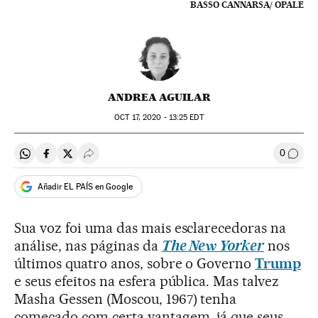
BASSO CANNARSA/ OPALE
ANDREA AGUILAR
OCT
17, 2020 - 13:25
EDT
0
Compartir en Whatsapp
Compartir en Facebook
Compartir en Twitter
Desplegar Redes Sociales
Comen
Añadir EL PAÍS en Google
Sua voz foi uma das mais esclarecedoras na
análise, nas páginas da
The New Yorker
nos
últimos quatro anos, sobre o Governo
Trump
e seus efeitos na esfera pública. Mas talvez
Masha Gessen (Moscou, 1967) tenha
começado com certa vantagem, já que seus