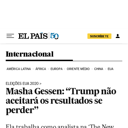
Pular para o conteúdo
SUSCRÍBETE
Internacional
AMÉRICA LATINA
ÁFRICA
EUROPA
ORIENTE MÉDIO
CHINA
EUA
ELEIÇÕES EUA 2020
Masha Gessen: “Trump não
aceitará os resultados se
perder”
Ela trabalha como analista na ‘The New