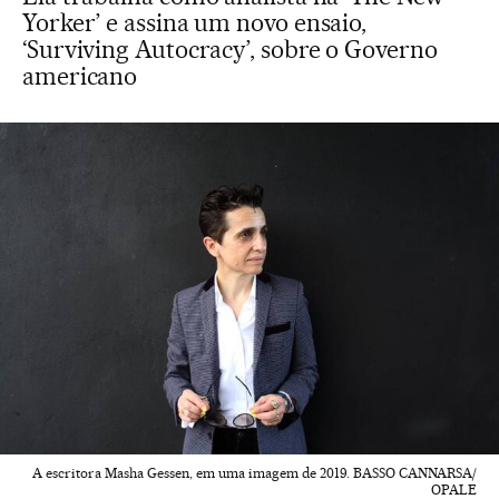
Yorker’ e assina um novo ensaio,
‘Surviving Autocracy’, sobre o Governo
americano
A escritora Masha Gessen, em uma imagem de 2019. BASSO CANNARSA/
OPALE