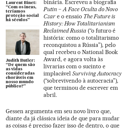
binária. Escreveu a biografia
Laurent Binet:
“Com os incas,
Putin − A Face Oculta do Novo
teríamos
Czar
e o ensaio
The Future is
proteção social
há séculos”
History: How Totalitarianism
Reclaimed Russia
(“o futuro é
história: como o totalitarismo
reconquistou a Rússia”), pelo
qual recebeu o National Book
Award, e agora volta às
Judith Butler:
“De quem são
livrarias com o sucinto e
as vidas
implacável
Surviving Autocracy
consideradas
choráveis em
(“sobrevivendo à autocracia”),
nosso mundo
público?”
que terminou de escrever em
abril.
Gessen argumenta em seu novo livro que,
diante da já clássica ideia de que para mudar
as coisas é preciso fazer isso de dentro, o que