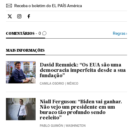
Receba o boletim do EL PAÍS América
Internacional El País Brasil en Twitter
Internacional El País Brasil en Instagram
Internacional El País Brasil en Facebook
COMENTÁRIOS
Regras
›
COMENTÁRIOS
0
MAIS INFORMAÇÕES
David Remnick: “Os EUA são uma
democracia imperfeita desde a sua
fundação”
CAMILA OSORIO
| MÉXICO
Niall Ferguson: “Biden vai ganhar.
Não vejo um presidente em um
buraco tão profundo sendo
reeleito”
PABLO GUIMÓN
| WASHINGTON