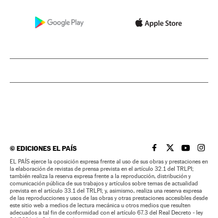
©
EDICIONES EL PAÍS
EL PAÍS BRASIL EN
EL PAÍS BRASI
EL PAÍS B
EL PA
EL PAÍS ejerce la oposición expresa frente al uso de sus obras y prestaciones en
la elaboración de revistas de prensa prevista en el artículo 32.1 del TRLPI;
también realiza la reserva expresa frente a la reproducción, distribución y
comunicación pública de sus trabajos y artículos sobre temas de actualidad
prevista en el artículo 33.1 del TRLPI; y, asimismo, realiza una reserva expresa
de las reproducciones y usos de las obras y otras prestaciones accesibles desde
este sitio web a medios de lectura mecánica u otros medios que resulten
adecuados a tal fin de conformidad con el artículo 67.3 del Real Decreto - ley