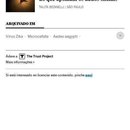
TALITA BEDINELLI
| SÃO PAULO
ARQUIVADO EM
Vírus Zika
Microcefalia
Aedes aegypti
Doenças tropicais
Malformações congênitas
Mosquitos
Virologia
Microbiologia
Gravidez
Adere a
Mais informações
Doenças neurológicas
Doenças genéticas
Reprodução
Brasil
Epidemia
América do Sul
América Latina
aquí
Si está interesado en licenciar este contenido, pinche
Doenças
Medicina
América
Fauna
Genética
Espécies
Meio ambiente
Biologia
Saúde