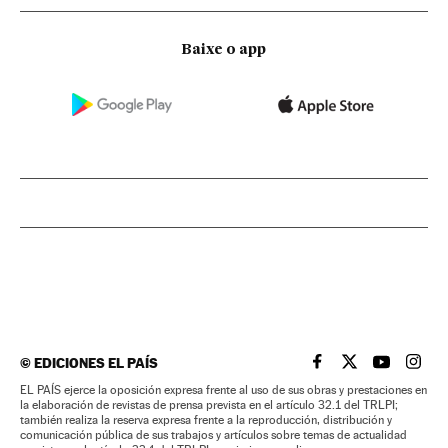
Baixe o app
©
EDICIONES EL PAÍS
EL PAÍS BRASIL EN
EL PAÍS BRASI
EL PAÍS B
EL PA
EL PAÍS ejerce la oposición expresa frente al uso de sus obras y prestaciones en
la elaboración de revistas de prensa prevista en el artículo 32.1 del TRLPI;
también realiza la reserva expresa frente a la reproducción, distribución y
comunicación pública de sus trabajos y artículos sobre temas de actualidad