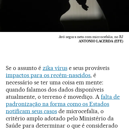
Avó segura neta com microcefalia, no RJ
ANTONIO LACERDA (EFE)
Se o assunto é
zika vírus
e seus prováveis
impactos para os recém-nascidos
, é
necessário se ter uma coisa em mente:
quando falamos dos dados disponíveis
atualmente, o terreno é movediço. A
falta de
padronização na forma como os Estados
notificam seus casos
de microcefalia, o
critério amplo adotado pelo Ministério da
Saúde para determinar o que é considerado