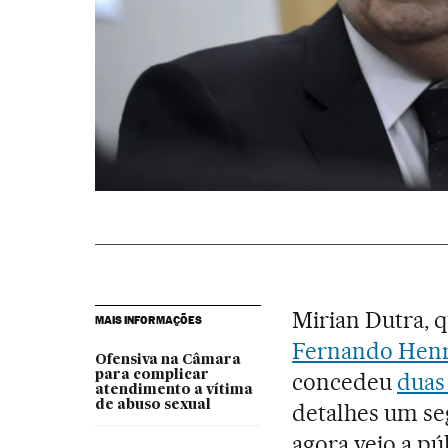
Mirian Dutra, 
MAIS INFORMAÇÕES
Fernando Henr
Ofensiva na Câmara
para complicar
concedeu
duas
atendimento a vítima
de abuso sexual
detalhes um se
agora veio a pú