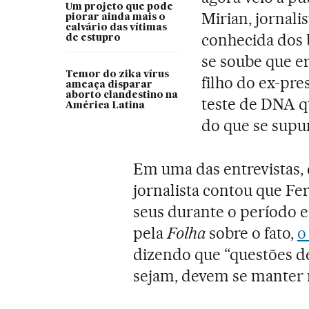
Um projeto que pode
Mirian, jornali
piorar ainda mais o
calvário das vítimas
conhecida dos 
de estupro
se soube que er
Temor do zika vírus
filho do ex-pre
ameaça disparar
aborto clandestino na
teste de DNA qu
América Latina
do que se supun
Em uma das entrevistas,
jornalista contou que F
seus durante o período 
pela
Folha
sobre o fato,
o
dizendo que “questões d
sejam, devem se manter 