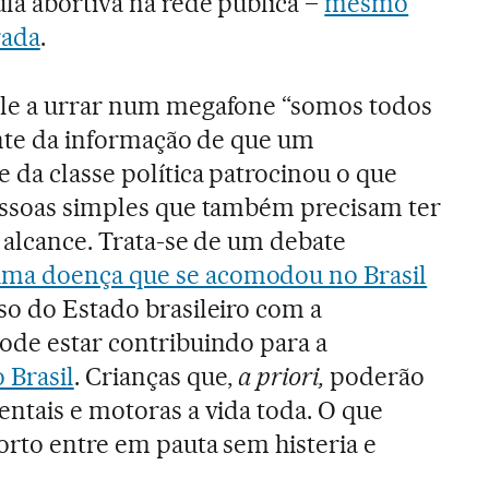
ula abortiva na rede pública –
mesmo
rada
.
ale a urrar num megafone “somos todos
ante da informação de que um
 da classe política patrocinou o que
pessoas simples que também precisam ter
u alcance. Trata-se de um debate
ma doença que se acomodou no Brasil
so do Estado brasileiro com a
ode estar contribuindo para a
 Brasil
. Crianças que,
a priori,
poderão
entais e motoras a vida toda. O que
orto entre em pauta sem histeria e