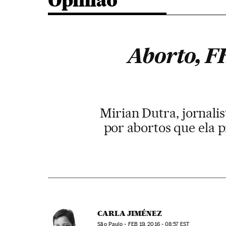
Opinião
Aborto, FH
Mirian Dutra, jornali
por abortos que ela p
CARLA JIMÉNEZ
São Paulo -
FEB
19, 2016 - 08:57
EST