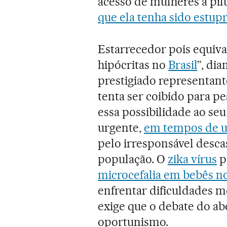
acesso de mulheres à píl
que ela tenha sido estup
Estarrecedor pois equiv
hipócritas no
Brasil
”, di
prestigiado representante
tenta ser coibido para 
essa possibilidade ao se
urgente,
em tempos de u
pelo irresponsável desca
população. O
zika vírus
p
microcefalia em bebês no
enfrentar dificuldades m
exige que o debate do ab
oportunismo.