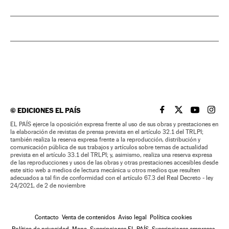
©
EDICIONES EL PAÍS
EL PAÍS BRASIL EN
EL PAÍS BRASI
EL PAÍS B
EL PA
EL PAÍS ejerce la oposición expresa frente al uso de sus obras y prestaciones en
la elaboración de revistas de prensa prevista en el artículo 32.1 del TRLPI;
también realiza la reserva expresa frente a la reproducción, distribución y
comunicación pública de sus trabajos y artículos sobre temas de actualidad
prevista en el artículo 33.1 del TRLPI; y, asimismo, realiza una reserva expresa
de las reproducciones y usos de las obras y otras prestaciones accesibles desde
este sitio web a medios de lectura mecánica u otros medios que resulten
adecuados a tal fin de conformidad con el artículo 67.3 del Real Decreto - ley
24/2021, de 2 de noviembre
Contacto
Venta de contenidos
Aviso legal
Política cookies
Política de privacidad
Mapa
Suscripciones EL PAÍS
Suscripciones empresas