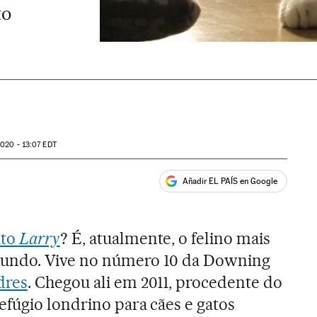
to
2020 - 13:07
EDT
Añadir EL PAÍS en Google
ales
ato
Larry
? É, atualmente, o felino mais
undo. Vive no número 10 da Downing
dres
. Chegou ali em 2011, procedente do
efúgio londrino para cães e gatos