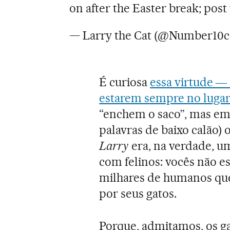
on after the Easter break; pos
— Larry the Cat (@Number10c
É curiosa
essa virtude ―
estarem sempre no luga
“enchem o saco”, mas em
palavras de baixo calão)
Larry
era, na verdade, 
com felinos: vocês não est
milhares de humanos qu
por seus gatos.
Porque, admitamos, os ga