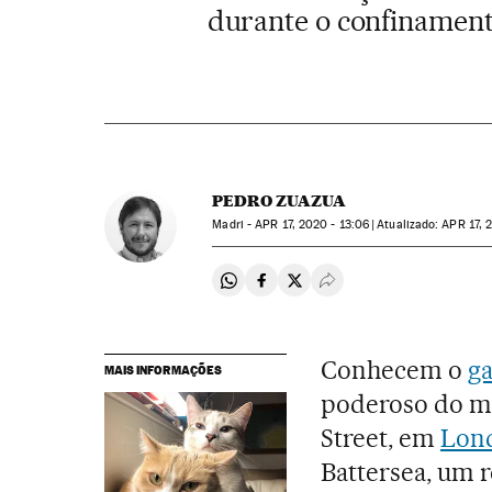
durante o confinamen
PEDRO ZUAZUA
Madri -
APR
17, 2020 - 13:06
atualizado:
APR
17, 
Compartir en Whatsapp
Compartir en Facebook
Compartir en Twitter
Desplegar Redes Soci
Conhecem o
g
MAIS INFORMAÇÕES
poderoso do m
Street, em
Lon
Battersea, um r