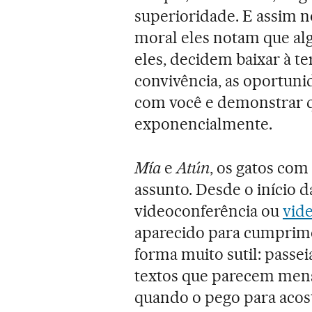
superioridade. E assim n
moral eles notam que alg
eles, decidem baixar à te
convivência, as oportuni
com você e demonstrar q
exponencialmente.
Mía
e
Atún
, os gatos com
assunto. Desde o início 
videoconferência ou
vid
aparecido para cumprimen
forma muito sutil: passe
textos que parecem mensa
quando o pego para acos