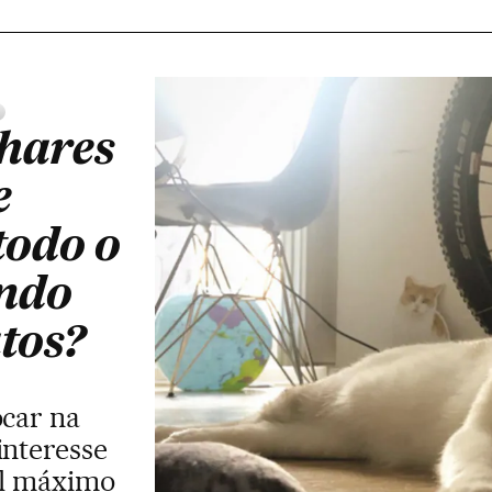
lhares
e
todo o
ndo
tos?
ocar na
interesse
el máximo