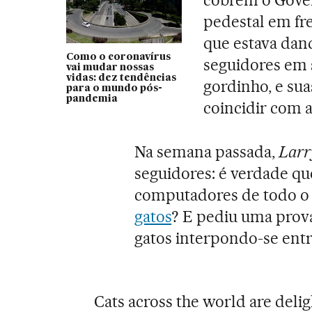
cobrem o Gover
pedestal em fr
que estava dan
Como o coronavírus
seguidores em 
vai mudar nossas
vidas: dez tendências
gordinho, e sua
para o mundo pós-
pandemia
coincidir com a
Na semana passada,
Larr
seguidores: é verdade qu
computadores de todo o
gatos
? E pediu uma prova 
gatos interpondo-se ent
Cats across the world are deli