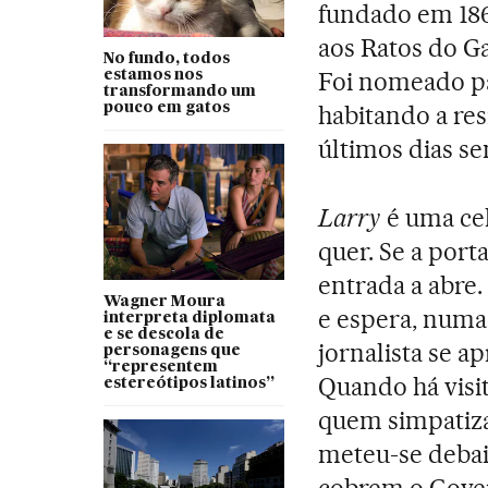
fundado em 1860
aos Ratos do Ga
No fundo, todos
Foi nomeado p
estamos nos
transformando um
pouco em gatos
habitando a res
últimos dias se
Larry
é uma cel
quer. Se a porta
entrada a abre.
Wagner Moura
e espera, numa 
interpreta diplomata
e se descola de
jornalista se a
personagens que
“representem
Quando há visit
estereótipos latinos”
quem simpatiz
meteu-se debai