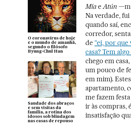
Mía
e
Atún
—meu
Na verdade, fui
quando saí, en
corredor, sent
O coronavírus de hoje
de
“ei, por que
e o mundo de amanhã,
segundo o filósofo
casa? Tem algo 
Byung-Chul Han
chego em casa,
um pouco de fes
em mim). Estes
apartamento, c
me fazem festa 
Saudade dos abraços
ir às compras, 
e sem visitas da
família, a rotina dos
insatisfação q
idosos sob blindagem
nas casas de repouso