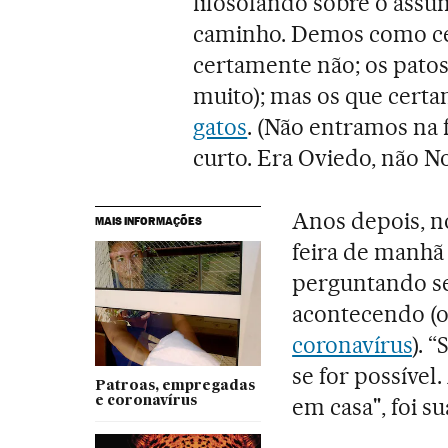
filosofando sobre o assu
caminho. Demos como cer
certamente não; os pato
muito); mas os que cert
gatos
. (Não entramos na f
curto. Era Oviedo, não N
Anos depois, n
MAIS INFORMAÇÕES
feira de manh
perguntando se 
acontecendo (o
coronavírus
). 
se for possível
Patroas, empregadas
em casa", foi su
e coronavírus