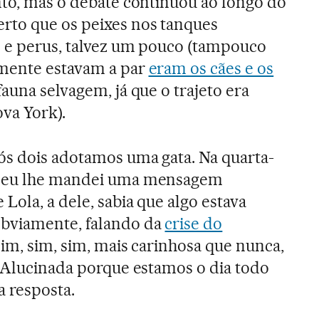
nto, mas o debate continuou ao longo do
to que os peixes nos tanques
s e perus, talvez um pouco (tampouco
amente estavam a par
eram os cães e os
auna selvagem, já que o trajeto era
ova York).
ós dois adotamos uma gata. Na quarta-
ã eu lhe mandei uma mensagem
Lola, a dele, sabia que algo estava
bviamente, falando da
crise do
“Sim, sim, sim, mais carinhosa que nunca,
. Alucinada porque estamos o dia todo
a resposta.