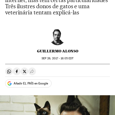
internet, mas têm certas particularidades
Três ilustres donos de gatos e uma
veterinária tentam explicá-las
GUILLERMO ALONSO
SEP
26, 2017 - 16:05
EDT
Compartir en Whatsapp
Compartir en Facebook
Compartir en Twitter
Desplegar Redes Sociales
Añadir EL PAÍS en Google