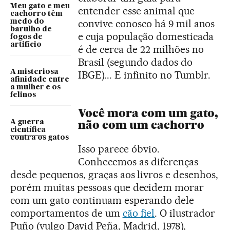
Meu gato e meu
entender esse animal que
cachorro têm
convive conosco há 9 mil anos
medo do
barulho de
e cuja população domesticada
fogos de
artifício
é de cerca de 22 milhões no
Brasil (segundo dados do
A misteriosa
IBGE)... E infinito no Tumblr.
afinidade entre
a mulher e os
felinos
Você mora com um gato,
não com um cachorro
A guerra
científica
contra os gatos
Isso parece óbvio.
Conhecemos as diferenças
desde pequenos, graças aos livros e desenhos,
porém muitas pessoas que decidem morar
com um gato continuam esperando dele
comportamentos de um
cão fiel
. O ilustrador
Puño (vulgo David Peña, Madrid, 1978),