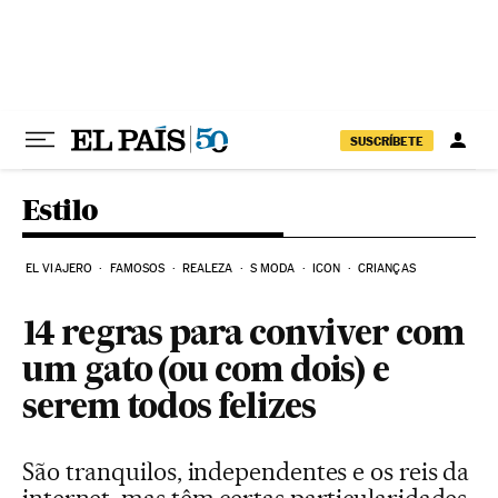
Pular para o conteúdo
SUSCRÍBETE
Estilo
EL VIAJERO
FAMOSOS
REALEZA
S MODA
ICON
CRIANÇAS
14 regras para conviver com
um gato (ou com dois) e
serem todos felizes
São tranquilos, independentes e os reis da