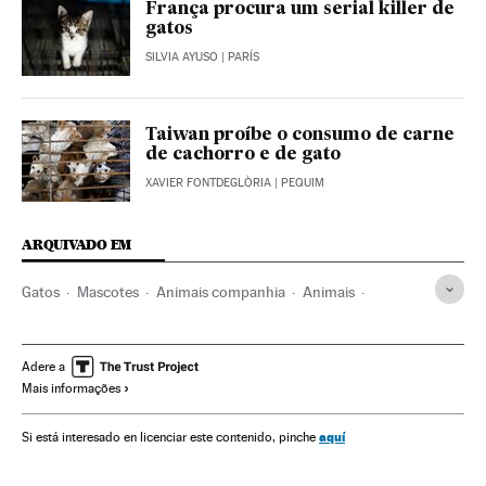
França procura um serial killer de
gatos
SILVIA AYUSO
| PARÍS
Taiwan proíbe o consumo de carne
de cachorro e de gato
XAVIER FONTDEGLÒRIA
| PEQUIM
ARQUIVADO EM
Gatos
Mascotes
Animais companhia
Animais
Fauna
Espécies
Sociedade
Meio ambiente
Icon
Adere a
Mais informações
aquí
Si está interesado en licenciar este contenido, pinche