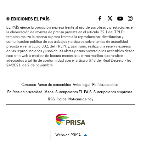
©
EDICIONES EL PAÍS
EL PAÍS BRASIL EN
EL PAÍS BRASI
EL PAÍS B
EL PA
EL PAÍS ejerce la oposición expresa frente al uso de sus obras y prestaciones en
la elaboración de revistas de prensa prevista en el artículo 32.1 del TRLPI;
también realiza la reserva expresa frente a la reproducción, distribución y
comunicación pública de sus trabajos y artículos sobre temas de actualidad
prevista en el artículo 33.1 del TRLPI; y, asimismo, realiza una reserva expresa
de las reproducciones y usos de las obras y otras prestaciones accesibles desde
este sitio web a medios de lectura mecánica u otros medios que resulten
adecuados a tal fin de conformidad con el artículo 67.3 del Real Decreto - ley
24/2021, de 2 de noviembre
Contacto
Venta de contenidos
Aviso legal
Política cookies
Política de privacidad
Mapa
Suscripciones EL PAÍS
Suscripciones empresas
RSS
Índice
Noticias de hoy
Webs de PRISA