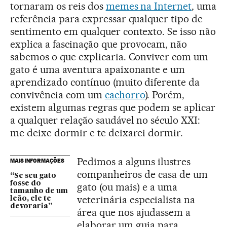
tornaram os reis dos
memes na Internet
, uma
referência para expressar qualquer tipo de
sentimento em qualquer contexto. Se isso não
explica a fascinação que provocam, não
sabemos o que explicaria. Conviver com um
gato é uma aventura apaixonante e um
aprendizado contínuo (muito diferente da
convivência com um
cachorro
). Porém,
existem algumas regras que podem se aplicar
a qualquer relação saudável no século XXI:
me deixe dormir e te deixarei dormir.
Pedimos a alguns ilustres
MAIS INFORMAÇÕES
companheiros de casa de um
“Se seu gato
fosse do
gato (ou mais) e a uma
tamanho de um
veterinária especialista na
leão, ele te
devoraria”
área que nos ajudassem a
elaborar um guia para