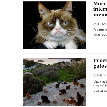
Morre
inter
mem
PABLO CA
O anima
suas re
Procu
gatos
EL PAÍS
|
AU
Uma art
um salá
quem cu