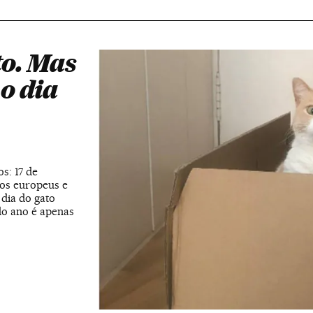
to. Mas
o dia
s: 17 de
 os europeus e
 dia do gato
do ano é apenas