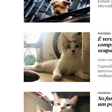
Estudo 
ofereci
PANDEMIA
É ver
compu
ocupa
PEDRO ZU
Capacida
interes
confina
PANDEMIA
No fu
um po