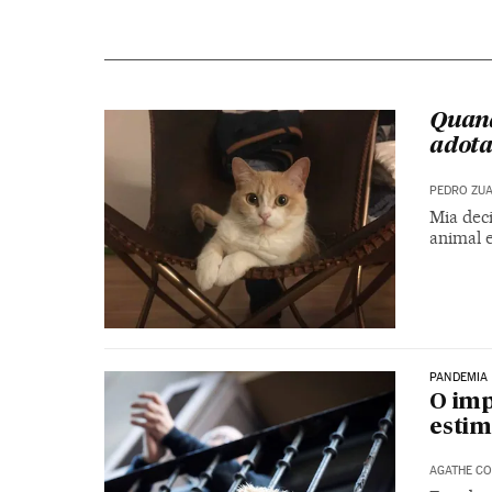
Quand
adot
PEDRO ZU
Mia dec
animal 
PANDEMIA
O imp
esti
AGATHE CO