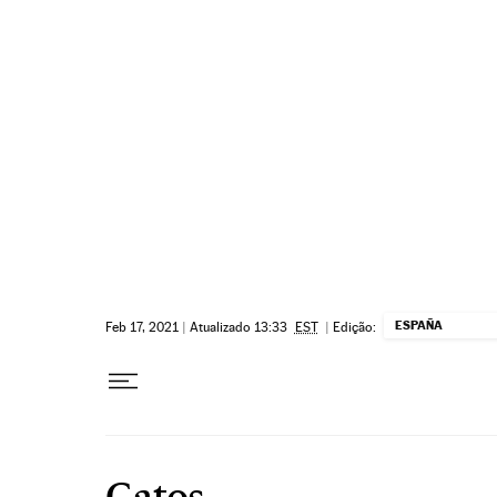
Pular para o conteúdo
ESPAÑA
Feb 17, 2021
|
Atualizado 13:33
EST
|
Edição:
Gatos