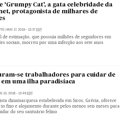
 ‘Grumpy Cat’, a gata celebridade da
net, protagonista de milhares de
es
NTÓ
|
MAY 17, 2019 - 13:37
EDT
l de estimação, que possuía milhões de seguidores em
des sociais, morreu por uma infecção aos sete anos
ram-se trabalhadores para cuidar de
 em uma ilha paradisíaca
G 13, 2018 - 13:49
EDT
ista dinamarquesa estabelecida em Siros, Grécia, oferece
rio fixo e alojamento durante pelos menos seis meses para
idar do seu santuário felino