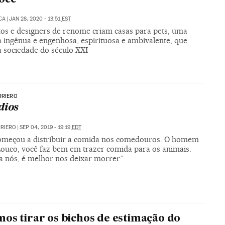
CA
|
JAN 28, 2020 - 13:51
EST
tos e designers de renome criam casas para pets, uma
a ingênua e engenhosa, espirituosa e ambivalente, que
a sociedade do século XXI
RRIERO
dios
RRIERO
|
SEP 04, 2019 - 19:19
EDT
omeçou a distribuir a comida nos comedouros. O homem
“Louco, você faz bem em trazer comida para os animais.
a nós, é melhor nos deixar morrer”
os tirar os bichos de estimação do