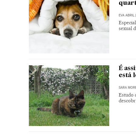
quart
EVA ABRIL
|
Especial
sexual d
É ass
está 
SARA MOR
Estudo 
descobr