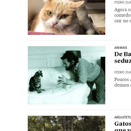
PEDRO ZU
Agora sa
comedour
cair no 
ANIMAIS
De Ba
seduz
PEDRO ZU
Poucos a
deixam 
ARQUITET
Gatos
que v