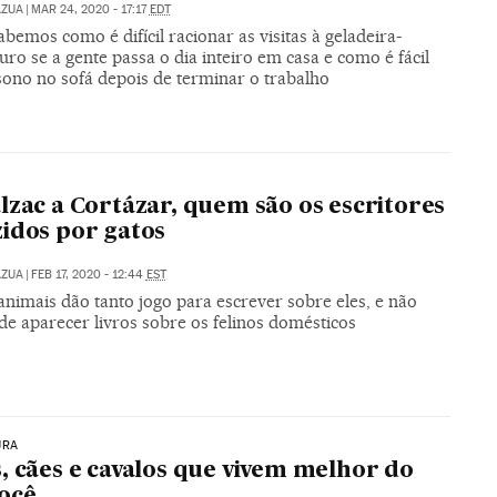
AZUA
|
MAR 24, 2020 - 17:17
EDT
bemos como é difícil racionar as visitas à geladeira-
o se a gente passa o dia inteiro em casa e como é fácil
sono no sofá depois de terminar o trabalho
lzac a Cortázar, quem são os escritores
idos por gatos
AZUA
|
FEB 17, 2020 - 12:44
EST
nimais dão tanto jogo para escrever sobre eles, e não
de aparecer livros sobre os felinos domésticos
URA
, cães e cavalos que vivem melhor do
ocê