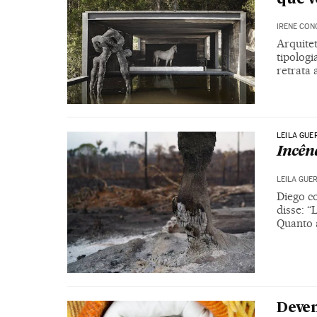
IRENE CON
Arquite
tipologi
retrata 
LEILA GUE
Incên
LEILA GUE
Diego c
disse: 
Quanto 
Devem