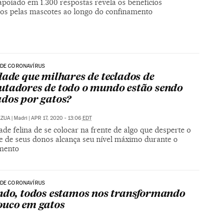
apoiado em 1.300 respostas revela os benefícios
dos pelas mascotes ao longo do confinamento
 DE CORONAVÍRUS
dade que milhares de teclados de
tadores de todo o mundo estão sendo
dos por gatos?
AZUA
|
Madri
|
APR 17, 2020 - 13:06
EDT
de felina de se colocar na frente de algo que desperte o
se de seus donos alcança seu nível máximo durante o
mento
 DE CORONAVÍRUS
ndo, todos estamos nos transformando
uco em gatos