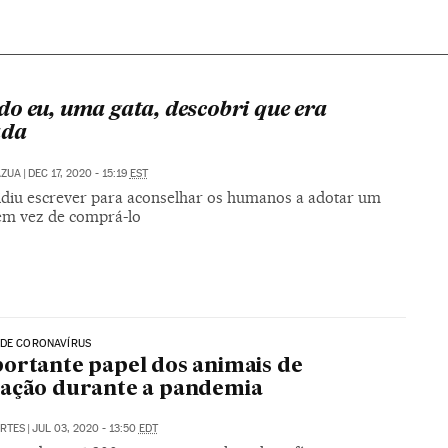
o eu, uma gata, descobri que era
ada
AZUA
|
DEC 17, 2020 - 15:19
EST
idiu escrever para aconselhar os humanos a adotar um
em vez de comprá-lo
 DE CORONAVÍRUS
ortante papel dos animais de
mação durante a pandemia
RTES
|
JUL 03, 2020 - 13:50
EDT