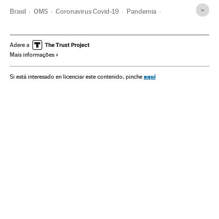
Brasil
OMS
Coronavirus Covid-19
Pandemia
Coronavirus
Doenças infecciosas
Doenças respiratórias
Ministério Saúde
Animais companhia
Cães
Gatos
Adere a
Mais informações
Saúde
aquí
Si está interesado en licenciar este contenido, pinche