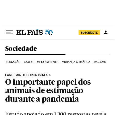
Pular para o conteúdo
SUSCRÍBETE
Sociedade
EDUCAÇÃO
SAÚDE
MEIO AMBIENTE
MUDANÇA CLIMÁTICA
RACISMO
PANDEMIA DE CORONAVÍRUS
O importante papel dos
animais de estimação
durante a pandemia
Estudo apoiado em 1.300 respostas revela