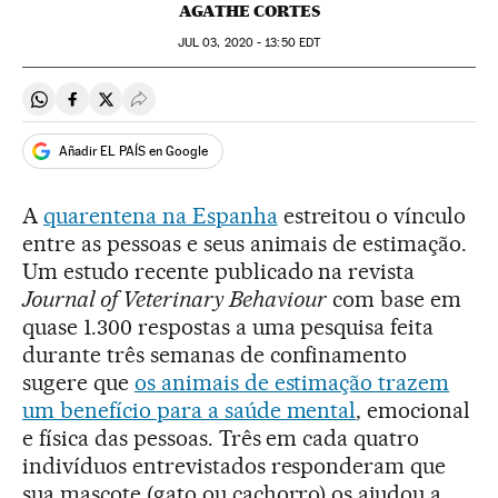
AGATHE CORTES
JUL
03, 2020 - 13:50
EDT
Compartir en Whatsapp
Compartir en Facebook
Compartir en Twitter
Desplegar Redes Sociales
Añadir EL PAÍS en Google
A
quarentena na Espanha
estreitou o vínculo
entre as pessoas e seus animais de estimação.
Um estudo recente publicado na revista
Journal of Veterinary Behaviour
com base em
quase 1.300 respostas a uma pesquisa feita
durante três semanas de confinamento
sugere que
os animais de estimação trazem
um benefício para a saúde mental
, emocional
e física das pessoas. Três em cada quatro
indivíduos entrevistados responderam que
sua mascote (gato ou cachorro) os ajudou a