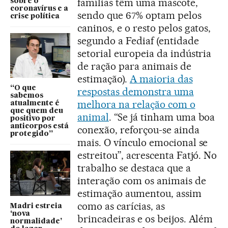
famílias têm uma mascote,
sobre o
coronavírus e a
sendo que 67% optam pelos
crise política
caninos, e o resto pelos gatos,
segundo a Fediaf (entidade
setorial europeia da indústria
de ração para animais de
estimação).
A maioria das
“O que
respostas demonstra uma
sabemos
melhora na relação com o
atualmente é
que quem deu
animal
. “Se já tinham uma boa
positivo por
anticorpos está
conexão, reforçou-se ainda
protegido”
mais. O vínculo emocional se
estreitou”, acrescenta Fatjó. No
trabalho se destaca que a
interação com os animais de
estimação aumentou, assim
como as carícias, as
Madri estreia
‘nova
brincadeiras e os beijos. Além
normalidade’