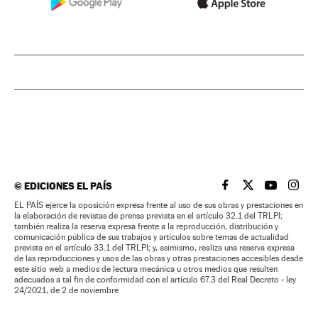
©
EDICIONES EL PAÍS
EL PAÍS BRASIL EN
EL PAÍS BRASI
EL PAÍS B
EL PA
EL PAÍS ejerce la oposición expresa frente al uso de sus obras y prestaciones en
la elaboración de revistas de prensa prevista en el artículo 32.1 del TRLPI;
también realiza la reserva expresa frente a la reproducción, distribución y
comunicación pública de sus trabajos y artículos sobre temas de actualidad
prevista en el artículo 33.1 del TRLPI; y, asimismo, realiza una reserva expresa
de las reproducciones y usos de las obras y otras prestaciones accesibles desde
este sitio web a medios de lectura mecánica u otros medios que resulten
adecuados a tal fin de conformidad con el artículo 67.3 del Real Decreto - ley
24/2021, de 2 de noviembre