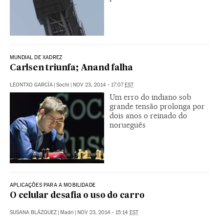
MUNDIAL DE XADREZ
Carlsen triunfa; Anand falha
LEONTXO GARCÍA
|
Sochi
|
NOV 23, 2014 - 17:07
EST
Um erro do indiano sob
grande tensão prolonga por
dois anos o reinado do
norueguês
APLICAÇÕES PARA A MOBILIDADE
O celular desafia o uso do carro
SUSANA BLÁZQUEZ
|
Madri
|
NOV 23, 2014 - 15:14
EST