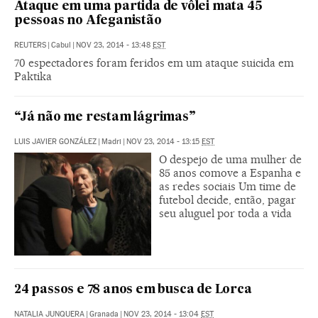
Ataque em uma partida de vôlei mata 45
pessoas no Afeganistão
REUTERS
|
Cabul
|
NOV 23, 2014 - 13:48
EST
70 espectadores foram feridos em um ataque suicida em
Paktika
“Já não me restam lágrimas”
LUIS JAVIER GONZÁLEZ
|
Madri
|
NOV 23, 2014 - 13:15
EST
O despejo de uma mulher de
85 anos comove a Espanha e
as redes sociais Um time de
futebol decide, então, pagar
seu aluguel por toda a vida
24 passos e 78 anos em busca de Lorca
NATALIA JUNQUERA
|
Granada
|
NOV 23, 2014 - 13:04
EST