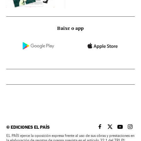
Baixe o app
©
EDICIONES EL PAÍS
EL PAÍS BRASIL EN
EL PAÍS BRASI
EL PAÍS B
EL PA
EL PAÍS ejerce la oposición expresa frente al uso de sus obras y prestaciones en
la elaboración de revistas de prensa prevista en el artículo 32.1 del TRLPI;