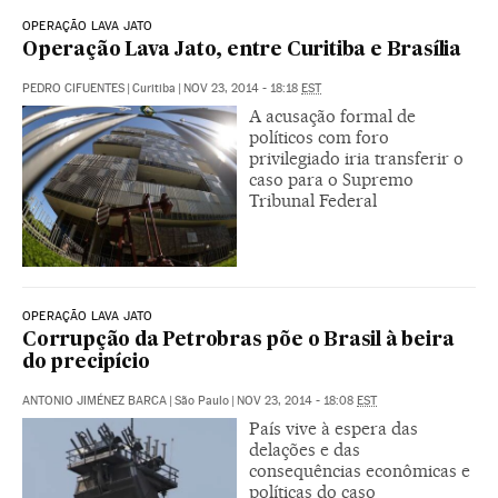
OPERAÇÃO LAVA JATO
Operação Lava Jato, entre Curitiba e Brasília
PEDRO CIFUENTES
|
Curitiba
|
NOV 23, 2014 - 18:18
EST
A acusação formal de
políticos com foro
privilegiado iria transferir o
caso para o Supremo
Tribunal Federal
OPERAÇÃO LAVA JATO
Corrupção da Petrobras põe o Brasil à beira
do precipício
ANTONIO JIMÉNEZ BARCA
|
São Paulo
|
NOV 23, 2014 - 18:08
EST
País vive à espera das
delações e das
consequências econômicas e
políticas do caso