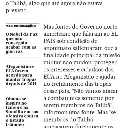
o Talibã, algo que até agora não estava
previsto.
Mas fontes do Governo norte-
MAIS INFORMAÇÕES
americano que falaram ao EL
O Nobel da Paz
que não
PAÍS sob condição de
conseguiu
anonimato salientaram que a
acabar com as
guerras
finalidade principal da missão
militar não mudou: proteger
Afeganistão e
os interesses e cidadãos dos
EUA fazem
EUA no Afeganistão e ajudar
acordo para
manter tropas
no treinamento das tropas
depois de 2014
desse país. “Não vamos atacar
a combatentes somente por
Obama se
inspira no
serem membros do Talibã”,
Iêmen e na
informou uma fonte. Mas “se
Somália em sua
ofensiva contra
membros do Talibã
o Estado
Islâmico
ameaçarem diretamente os