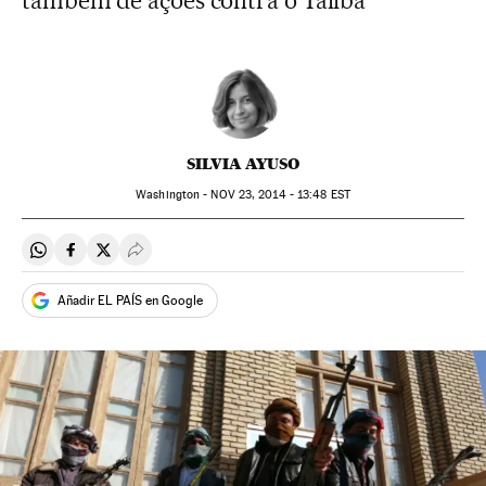
também de ações contra o Talibã
SILVIA AYUSO
Washington -
NOV
23, 2014 - 13:48
EST
Compartir en Whatsapp
Compartir en Facebook
Compartir en Twitter
Desplegar Redes Sociales
Añadir EL PAÍS en Google