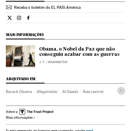
Receba o boletim do EL PAÍS América
Internacional El País Brasil en Twitter
Internacional El País Brasil en Instagram
Internacional El País Brasil en Facebook
MAIS INFORMAÇÕES
Obama, o Nobel da Paz que não
conseguiu acabar com as guerras
J. F.
| WASHINGTON
ARQUIVADO EM
Barack Obama
Afeganistão
Al Qaeda
Ásia central
Grupos terroristas
Ásia
Terrorismo
Oriente médio
Adere a
Mais informações
aquí
Si está interesado en licenciar este contenido, pinche