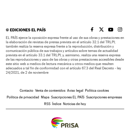
©
EDICIONES EL PAÍS
EL PAÍS BRASIL EN
EL PAÍS BRASI
EL PAÍS B
EL PA
EL PAÍS ejerce la oposición expresa frente al uso de sus obras y prestaciones en
la elaboración de revistas de prensa prevista en el artículo 32.1 del TRLPI;
también realiza la reserva expresa frente a la reproducción, distribución y
comunicación pública de sus trabajos y artículos sobre temas de actualidad
prevista en el artículo 33.1 del TRLPI; y, asimismo, realiza una reserva expresa
de las reproducciones y usos de las obras y otras prestaciones accesibles desde
este sitio web a medios de lectura mecánica u otros medios que resulten
adecuados a tal fin de conformidad con el artículo 67.3 del Real Decreto - ley
24/2021, de 2 de noviembre
Contacto
Venta de contenidos
Aviso legal
Política cookies
Política de privacidad
Mapa
Suscripciones EL PAÍS
Suscripciones empresas
RSS
Índice
Noticias de hoy