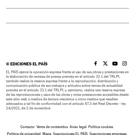
©
EDICIONES EL PAÍS
EL PAÍS BRASIL EN
EL PAÍS BRASI
EL PAÍS B
EL PA
EL PAÍS ejerce la oposición expresa frente al uso de sus obras y prestaciones en
la elaboración de revistas de prensa prevista en el artículo 32.1 del TRLPI;
también realiza la reserva expresa frente a la reproducción, distribución y
comunicación pública de sus trabajos y artículos sobre temas de actualidad
prevista en el artículo 33.1 del TRLPI; y, asimismo, realiza una reserva expresa
de las reproducciones y usos de las obras y otras prestaciones accesibles desde
este sitio web a medios de lectura mecánica u otros medios que resulten
adecuados a tal fin de conformidad con el artículo 67.3 del Real Decreto - ley
24/2021, de 2 de noviembre
Contacto
Venta de contenidos
Aviso legal
Política cookies
Política de privacidad
Mapa
Suscripciones EL PAÍS
Suscripciones empresas