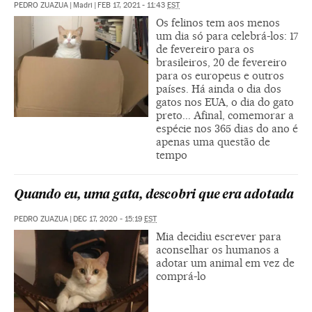
PEDRO ZUAZUA
|
Madri
|
FEB 17, 2021 - 11:43
EST
Os felinos tem aos menos
um dia só para celebrá-los: 17
de fevereiro para os
brasileiros, 20 de fevereiro
para os europeus e outros
países. Há ainda o dia dos
gatos nos EUA, o dia do gato
preto... Afinal, comemorar a
espécie nos 365 dias do ano é
apenas uma questão de
tempo
Quando eu, uma gata, descobri que era adotada
PEDRO ZUAZUA
|
DEC 17, 2020 - 15:19
EST
Mia decidiu escrever para
aconselhar os humanos a
adotar um animal em vez de
comprá-lo