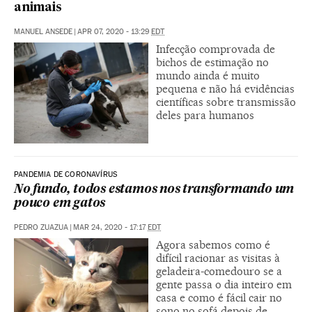
animais
MANUEL ANSEDE
|
APR 07, 2020 - 13:29
EDT
Infecção comprovada de
bichos de estimação no
mundo ainda é muito
pequena e não há evidências
científicas sobre transmissão
deles para humanos
PANDEMIA DE CORONAVÍRUS
No fundo, todos estamos nos transformando um
pouco em gatos
PEDRO ZUAZUA
|
MAR 24, 2020 - 17:17
EDT
Agora sabemos como é
difícil racionar as visitas à
geladeira-comedouro se a
gente passa o dia inteiro em
casa e como é fácil cair no
sono no sofá depois de