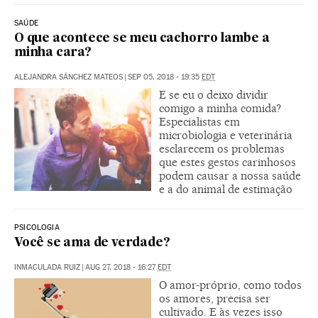
SAÚDE
O que acontece se meu cachorro lambe a
minha cara?
ALEJANDRA SÁNCHEZ MATEOS
|
SEP 05, 2018 - 19:35
EDT
E se eu o deixo dividir
comigo a minha comida?
Especialistas em
microbiologia e veterinária
esclarecem os problemas
que estes gestos carinhosos
podem causar a nossa saúde
e a do animal de estimação
PSICOLOGIA
Você se ama de verdade?
INMACULADA RUIZ
|
AUG 27, 2018 - 16:27
EDT
O amor-próprio, como todos
os amores, precisa ser
cultivado. E às vezes isso