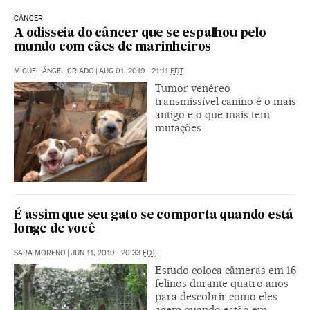
CÂNCER
A odisseia do câncer que se espalhou pelo
mundo com cães de marinheiros
MIGUEL ÁNGEL CRIADO
|
AUG 01, 2019 - 21:11
EDT
Tumor venéreo
transmissível canino é o mais
antigo e o que mais tem
mutações
É assim que seu gato se comporta quando está
longe de você
SARA MORENO
|
JUN 11, 2019 - 20:33
EDT
Estudo coloca câmeras em 16
felinos durante quatro anos
para descobrir como eles
agem quando estão em