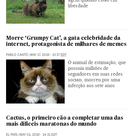
liberdade
Morre ‘Grumpy Cat’, a gata celebridade da
internet, protagonista de milhares de memes
PABLO CANTÓ
|
MAY 17, 2019 - 13:37
EDT
O animal de estimação, que
possuía milhões de
seguidores em suas redes
sociais, morreu por uma
infecção aos sete anos
Cactus, o primeiro cão a completar uma das
mais difíceis maratonas do mundo
EL PAÍS
|
MAY 01, 2019 - 14:31
EDT