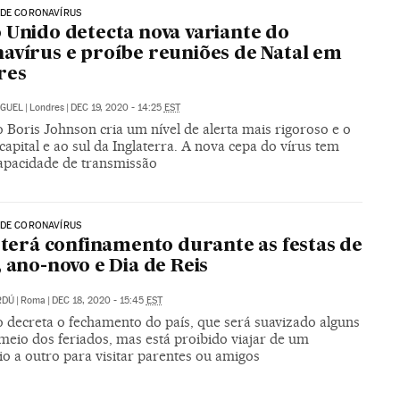
 DE CORONAVÍRUS
 Unido detecta nova variante do
avírus e proíbe reuniões de Natal em
res
IGUEL
|
Londres
|
DEC 19, 2020 - 14:25
EST
 Boris Johnson cria um nível de alerta mais rigoroso e o
 capital e ao sul da Inglaterra. A nova cepa do vírus tem
apacidade de transmissão
 DE CORONAVÍRUS
a terá confinamento durante as festas de
, ano-novo e Dia de Reis
RDÚ
|
Roma
|
DEC 18, 2020 - 15:45
EST
 decreta o fechamento do país, que será suavizado alguns
meio dos feriados, mas está proibido viajar de um
o a outro para visitar parentes ou amigos