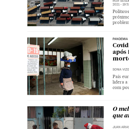
IKER SEIS
2021 - 19:5
Político
próximo
proble
PANDEMIA
Covid
após 
morte
SONIA VIZ
País eu
lidera 
com pou
O mel
que a
JUAN ARIA