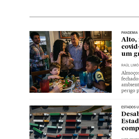
PANDEMIA
Alto,
covid
um g
RAÚL LIMÓ
Almoços
fechados
ambient
perigo 
ESTADOS U
Desab
Estad
compr