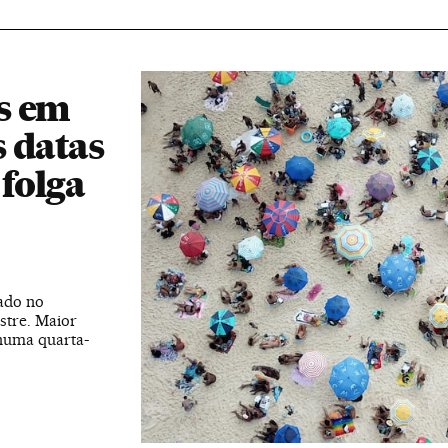
s em
s datas
 folga
gado no
stre. Maior
 numa quarta-