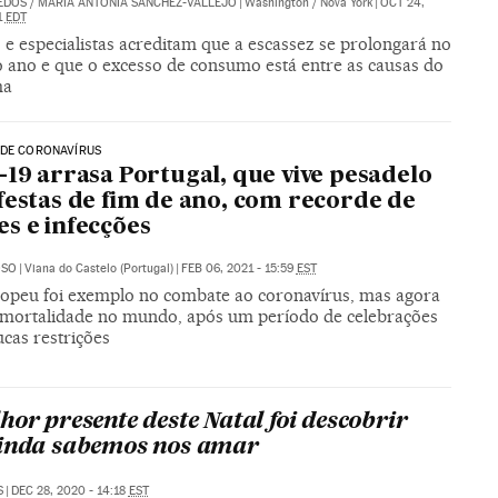
DEDOS
/
MARÍA ANTONIA SÁNCHEZ-VALLEJO
|
Washington / Nova York
|
OCT 24,
1
EDT
s e especialistas acreditam que a escassez se prolongará no
 ano e que o excesso de consumo está entre as causas do
ma
 DE CORONAVÍRUS
-19 arrasa Portugal, que vive pesadelo
festas de fim de ano, com recorde de
s e infecções
OSO
|
Viana do Castelo (Portugal)
|
FEB 06, 2021 - 15:59
EST
ropeu foi exemplo no combate ao coronavírus, mas agora
a mortalidade no mundo, após um período de celebrações
cas restrições
hor presente deste Natal foi descobrir
inda sabemos nos amar
S
|
DEC 28, 2020 - 14:18
EST