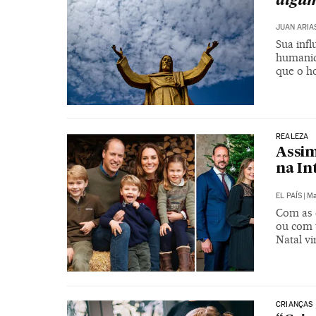
algum
JUAN ARIA
Sua infl
humanid
que o ho
REALEZA
Assim
na In
EL PAÍS
|
Ma
Com as 
ou com 
Natal v
CRIANÇAS