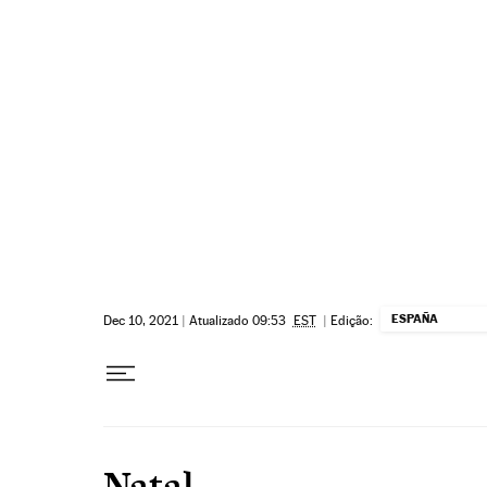
Pular para o conteúdo
ESPAÑA
Dec 10, 2021
|
Atualizado 09:53
EST
|
Edição:
Natal