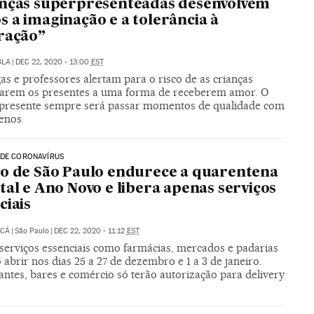
nças superpresenteadas desenvolvem
 a imaginação e a tolerância à
ração”
BLA
|
DEC 22, 2020 - 13:00
EST
as e professores alertam para o risco de as crianças
narem os presentes a uma forma de receberem amor. O
presente sempre será passar momentos de qualidade com
enos
 DE CORONAVÍRUS
o de São Paulo endurece a quarentena
tal e Ano Novo e libera apenas serviços
ciais
UCÁ
|
São Paulo
|
DEC 22, 2020 - 11:12
EST
serviços essenciais como farmácias, mercados e padarias
abrir nos dias 25 a 27 de dezembro e 1 a 3 de janeiro.
ntes, bares e comércio só terão autorização para delivery