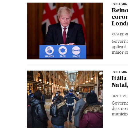
PANDEMIA
Reino
coron
Lond
RAFA DE M
Governo
aplica à
maior c
PANDEMIA
Itáli
Natal
DANIEL VE
Governo
dias no 
municípi