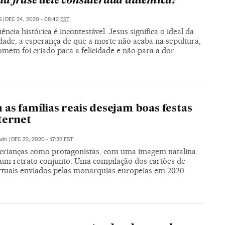
a frase dele considerada autêntica?
S
|
DEC 24, 2020 - 08:42
EST
uência histórica é incontestável. Jesus significa o ideal da
ade, a esperança de que a morte não acaba na sepultura,
mem foi criado para a felicidade e não para a dor
 as famílias reais desejam boas festas
ternet
dri
|
DEC 22, 2020 - 17:32
EST
crianças como protagonistas, com uma imagem natalina
um retrato conjunto. Uma compilação dos cartões de
irtuais enviados pelas monarquias europeias em 2020