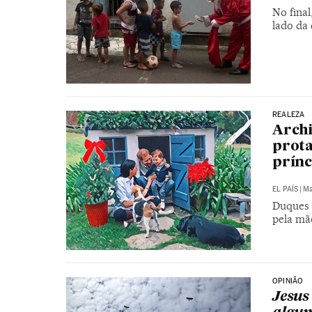
No fina
lado da
REALEZA
Archi
prota
prínc
EL PAÍS
|
Ma
Duques 
pela mãe
OPINIÃO
Jesus