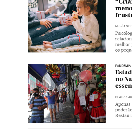
“Cria
menos
frust
ROCÍO NIE
Psicólog
relacio
melhor 
os pequ
PANDEMIA
Estad
no Na
essen
BEATRIZ J
Apenas 
poderão 
Restaura