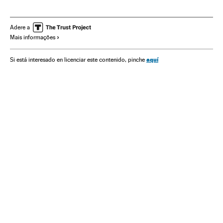
Leonor de Borbón
Sofia de Borbón
Princípe William
Kate Middleton
Carlos de Inglaterra
Adere a
Mais informações
Camilla Parker Bowles
Natal
Realeza
aquí
Si está interesado en licenciar este contenido, pinche