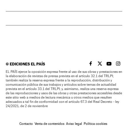
©
EDICIONES EL PAÍS
EL PAÍS BRASIL EN
EL PAÍS BRASI
EL PAÍS B
EL PA
EL PAÍS ejerce la oposición expresa frente al uso de sus obras y prestaciones en
la elaboración de revistas de prensa prevista en el artículo 32.1 del TRLPI;
también realiza la reserva expresa frente a la reproducción, distribución y
comunicación pública de sus trabajos y artículos sobre temas de actualidad
prevista en el artículo 33.1 del TRLPI; y, asimismo, realiza una reserva expresa
de las reproducciones y usos de las obras y otras prestaciones accesibles desde
este sitio web a medios de lectura mecánica u otros medios que resulten
adecuados a tal fin de conformidad con el artículo 67.3 del Real Decreto - ley
24/2021, de 2 de noviembre
Contacto
Venta de contenidos
Aviso legal
Política cookies