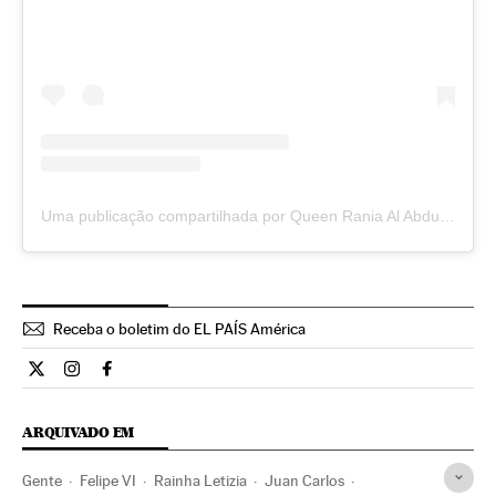
Uma publicação compartilhada por Queen Rania Al Abdullah (@queenrania)
Receba o boletim do EL PAÍS América
Estilo El País Brasil en Twitter
Estilo El País Brasil en Instagram
Estilo El País Brasil en Facebook
ARQUIVADO EM
Gente
Felipe VI
Rainha Letizia
Juan Carlos