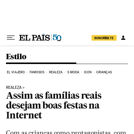
Pular para o conteúdo
SUSCRÍBETE
Estilo
EL VIAJERO
FAMOSOS
REALEZA
S MODA
ICON
CRIANÇAS
REALEZA
Assim as famílias reais
desejam boas festas na
Internet
Com as crianças como protagonistas, com