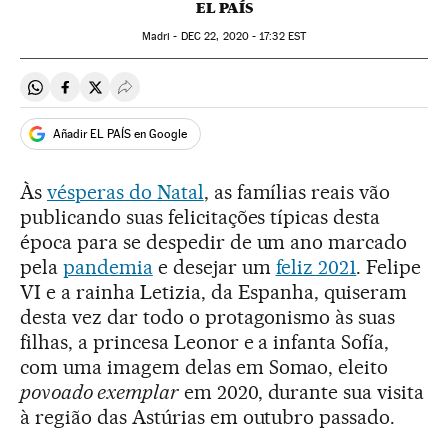
EL PAÍS
Madri -
DEC
22, 2020 - 17:32
EST
Compartir en Whatsapp
Compartir en Facebook
Compartir en Twitter
Desplegar Redes Sociales
Añadir EL PAÍS en Google
Às
vésperas do Natal
, as famílias reais vão
publicando suas felicitações típicas desta
época para se despedir de um ano marcado
pela
pandemia
e desejar um
feliz 2021
. Felipe
VI e a rainha Letizia, da Espanha, quiseram
desta vez dar todo o protagonismo às suas
filhas, a princesa Leonor e a infanta Sofía,
com uma imagem delas em Somao, eleito
povoado exemplar
em 2020, durante sua visita
à região das Astúrias em outubro passado.