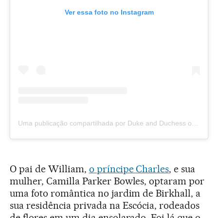
Ver essa foto no Instagram
Uma publicação compartilhada por Duke and Duchess of Cambridge (@kensingtonroyal)
O pai de William,
o príncipe Charles
, e sua
mulher, Camilla Parker Bowles, optaram por
uma foto romântica no jardim de Birkhall, a
sua residência privada na Escócia, rodeados
de flores em um dia ensolarado. Foi lá que o